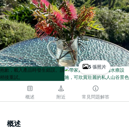
5 張照片
Product
Product
抱歉，載入產品時發生錯誤。請
List
List
稍後重試。
概述
附近
常見問題解答
概述