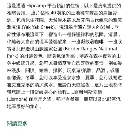
這是透過 Hipcamp 平台預訂的住宿，以下是房東提供的
相關資訊。 這片佔地 40 英畝的土地擁有豐富的鳥類資
源，包括原生花園、天然灌木叢以及充滿古代氣息的雅克
雅克溪 (Yak Yak Creek)。溪流沿岸遍布迷人的岩層，季
節性瀑布飛流直下，營造出一種靜謐祥和的氛圍。清晨，
伴隨著大自然的悅耳聲響醒來，一邊啜飲著咖啡，一邊欣
賞著北部邊境山脈國家公園 (Border Ranges National
Park) 的壯麗景色。隨著氣溫升高，薄霧在森林覆蓋的山
谷中緩緩升起。您可以盡情享受自己喜歡的事情，例如叢
林漫步、閱讀、繪畫、攝影、玩桌遊/紙牌、品酒，或睡
個懶覺。冬季，您可以享受溫泉水療；夏季，您可以暢遊
雅克雅克溪的清涼溪水。無論白天或黑夜，這片土地都將
帶您踏上一段舒緩身心的旅程……距離利斯莫爾
(Lismore) 僅咫尺之遙，那裡有餐廳、商店以及北部河流
地區最好的集市。
這是透過 Hipcamp 平台預訂的住宿，以下是房東提供的
相關資訊。
閱讀更多