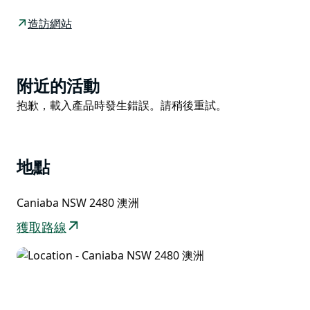
這片佔地 40 英畝的土地擁有豐富的鳥類資源，包括原生
花園、天然灌木叢以及充滿古代氣息的雅克雅克溪 (Yak
造訪網站
Yak Creek)。溪流沿岸遍布迷人的岩層，季節性瀑布飛流
直下，營造出一種靜謐祥和的氛圍。清晨，伴隨著大自然
的悅耳聲響醒來，一邊啜飲著咖啡，一邊欣賞著北部邊境
Product
附近的活動
山脈國家公園 (Border Ranges National Park) 的壯麗景
List
Product
抱歉，載入產品時發生錯誤。請稍後重試。
色。隨著氣溫升高，薄霧在森林覆蓋的山谷中緩緩升起。
List
您可以盡情享受自己喜歡的事情，例如叢林漫步、閱讀、
繪畫、攝影、玩桌遊/紙牌、品酒，或睡個懶覺。冬季，
您可以享受溫泉水療；夏季，您可以暢遊雅克雅克溪的清
地點
涼溪水。無論白天或黑夜，這片土地都將帶您踏上一段舒
緩身心的旅程……距離利斯莫爾 (Lismore) 僅咫尺之遙，
Caniaba NSW 2480 澳洲
那裡有餐廳、商店以及北部河流地區最好的集市。
獲取路線