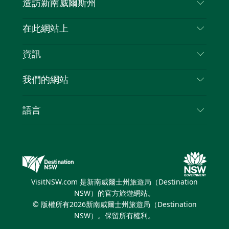
造訪新南威爾斯州
嘰
音
喳
聯絡我們
在此網站上
喳
免責聲明
目的地
資訊
隱私
要做的事情
旅行資訊
Cookie 通知
我們的網站
新南威爾士州公路旅行
列出您的業務
使用條款
Sydney.com
活動
語言
新南威爾士州的商業
新南威爾士州旅遊局（Destination NSW）企業網
住宿
新南威爾士州的教育
站
優惠訊息
新南威爾士州商務活動
新南威爾士州旅遊局（Destination NSW）媒體中
VisitNSW.com 是新南威爾士州旅遊局（Destination
心
NSW）的官方旅遊網站。
繽紛雪梨燈光音樂節
© 版權所有
2026
新南威爾士州旅遊局（Destination
NSW）。保留所有權利。