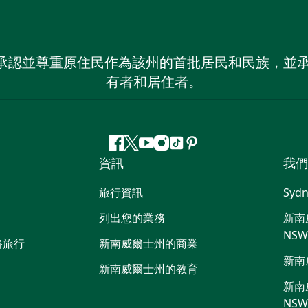
 NSW）承認並尊重原住民作為該州的首批居民和民族
有者和居住者。
Facebook
嘰
Youtube
Instagram
抖
Pinterest
資訊
我們
嘰
音
喳
旅行資訊
Sydn
喳
列出您的業務
新南威
NS
路旅行
新南威爾士州的商業
新南
新南威爾士州的教育
新南威
NS