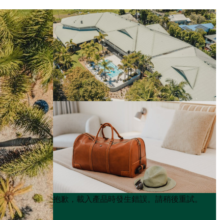
Product
Product
抱歉，載入產品時發生錯誤。請稍後重試。
List
List