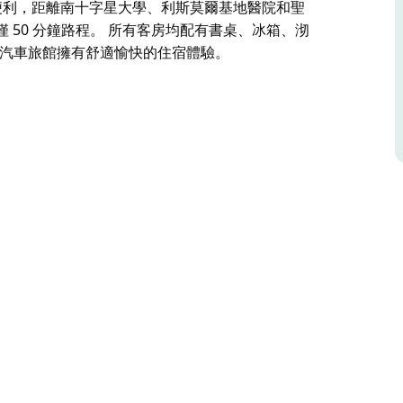
便利，距離南十字星大學、利斯莫爾基地醫院和聖
 50 分鐘路程。 所有客房均配有書桌、冰箱、沏
威汽車旅館擁有舒適愉快的住宿體驗。
tel) 最近進行了全面翻修，提升了整個飯店的品質，包
方便，他們還引入了安全停車場和全新的賓客廚房
門禁系統和 50 吋智慧電視。部分客房還設有陽台
聖文森醫院僅 8 分鐘車程。此外，距離拜倫灣美
淋浴間，確保您在利斯莫爾蓋特威汽車旅館擁有舒