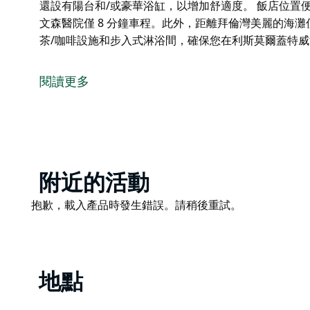
還設有陽台和/或豪華浴缸，以增加舒適度。 飯店位置
文森醫院僅 8 分鐘車程。此外，距離拜倫灣美麗的海灘僅
茶/咖啡設施和步入式淋浴間，確保您在利斯莫爾蓋特
利斯莫爾蓋特威汽車旅館 (Lismore Gateway Mo
括客房、鬱鬱蔥蔥的熱帶花園和休閒泳池區。為了您的
閱讀更多
和洗衣房。
現在，每間客房均配備免費高速 Wi-Fi、現代化的房間
和/或豪華浴缸，以增加舒適度。
飯店位置便利，距離南十字星大學、利斯莫爾基地醫院和
麗的海灘僅 50 分鐘路程。
Product
附近的活動
List
所有客房均配有書桌、冰箱、沏茶/咖啡設施和步入式
Product
抱歉，載入產品時發生錯誤。請稍後重試。
適愉快的住宿體驗。
List
地點