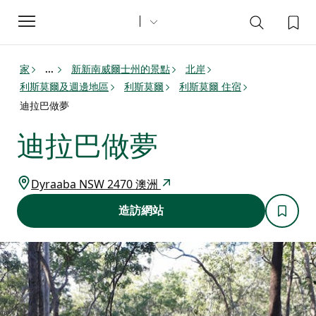
Toggle
navigation
家
新新南威爾士州的景點
北岸
...
利斯莫爾及週邊地區
利斯莫爾
利斯莫爾 住宿
迪拉巴做夢
迪拉巴做夢
Dyraaba NSW 2470 澳洲
造訪網站