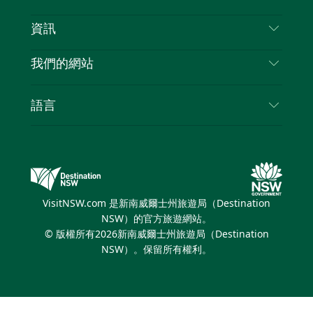
免責聲明
目的地
資訊
隱私
要做的事情
旅行資訊
Cookie 通知
我們的網站
新南威爾士州公路旅行
列出您的業務
使用條款
Sydney.com
活動
語言
新南威爾士州的商業
新南威爾士州旅遊局（Destination NSW）企業網
住宿
新南威爾士州的教育
站
優惠訊息
新南威爾士州商務活動
新南威爾士州旅遊局（Destination NSW）媒體中
VisitNSW.com 是新南威爾士州旅遊局（Destination
心
NSW）的官方旅遊網站。
繽紛雪梨燈光音樂節
© 版權所有
2026
新南威爾士州旅遊局（Destination
NSW）。保留所有權利。