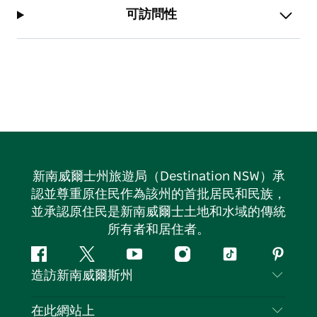
可訪問性
新南威爾士州旅遊局（Destination NSW）承
認並尊重原住民作為該州的首批居民和民族，
並承認原住民是新南威爾士土地和水域的傳統
所有者和居住者。
Facebook
嘰
Youtube
Instagram
抖
Pintere
造訪新南威爾斯州
嘰
音
喳
聯絡我們
在此網站上
喳