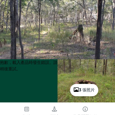
Product
Product
抱歉，載入產品時發生錯誤。請
List
List
稍後重試。
3 張照片