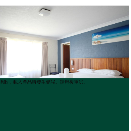
Product
Product
抱歉，載入產品時發生錯誤。請稍後重試。
List
List