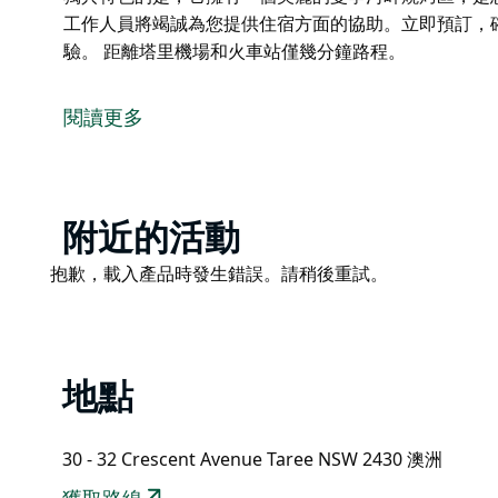
工作人員將竭誠為您提供住宿方面的協助。立即預訂，
驗。 距離塔里機場和火車站僅幾分鐘路程。
馬可波羅汽車旅館位於澳洲新南威爾斯州中北部海岸的
有壯麗的曼寧河、餐廳、商店和娛樂場所，距離附近的
閱讀更多
馬可波羅汽車旅館以其溫馨舒適的客房和熱情周到的服
於確保您擁有愉快輕鬆的住宿體驗。
部分標準設施包括客房內咖啡/茶、設備齊全的迷你吧
Product
附近的活動
豪地為行動不便的客人提供寬敞的無障礙客房。
List
Product
抱歉，載入產品時發生錯誤。請稍後重試。
馬可波羅汽車旅館獨具特色的是，它擁有一個美麗的曼
List
所。
我們友善的工作人員將竭誠為您提供住宿方面的協助。
適的住宿體驗。
地點
距離塔里機場和火車站僅幾分鐘路程。
30 - 32 Crescent Avenue Taree NSW 2430 澳洲