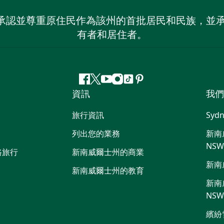
 NSW）承認並尊重原住民作為該州的首批居民和民族
有者和居住者。
Facebook
嘰
Youtube
Instagram
抖
Pinterest
資訊
我們
嘰
音
喳
旅行資訊
Sydn
喳
列出您的業務
新南威
NS
路旅行
新南威爾士州的商業
新南
新南威爾士州的教育
新南威
NS
繽紛