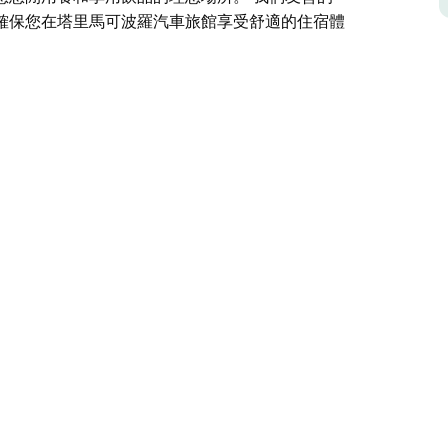
確保您在塔里馬可波羅汽車旅館享受舒適的住宿體
塔里鎮中心地帶。步行即可輕鬆抵達鎮中心，那裡
休閒設施、塔里機場和火車站也僅幾分鐘路程。
務而自豪，無論您的旅行目的是什麼，我們都致力
冰箱、空調、無線網路、客房服務等等。我們也自
寧河畔燒烤區，是您悠閒用餐和享用飲品的理想場
立即預訂，確保您在塔里馬可波羅汽車旅館享受舒