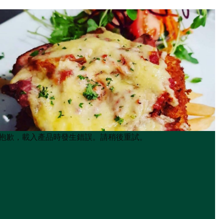
Product
Product
抱歉，載入產品時發生錯誤。請稍後重試。
List
List