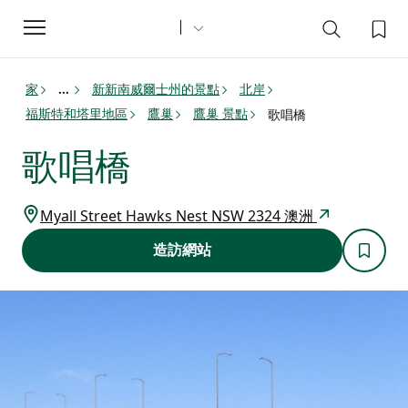
Toggle
navigation
家
新新南威爾士州的景點
北岸
...
福斯特和塔里地區
鷹巢
鷹巢 景點
歌唱橋
歌唱橋
Myall Street Hawks Nest NSW 2324 澳洲
造訪網站