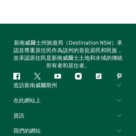
新南威爾士州旅遊局（Destination NSW）承
認並尊重原住民作為該州的首批居民和民族，
並承認原住民是新南威爾士土地和水域的傳統
所有者和居住者。
Facebook
嘰
Youtube
Instagram
抖
Pintere
造訪新南威爾斯州
嘰
音
喳
聯絡我們
在此網站上
喳
免責聲明
目的地
資訊
隱私
要做的事情
旅行資訊
Cookie 通知
我們的網站
新南威爾士州公路旅行