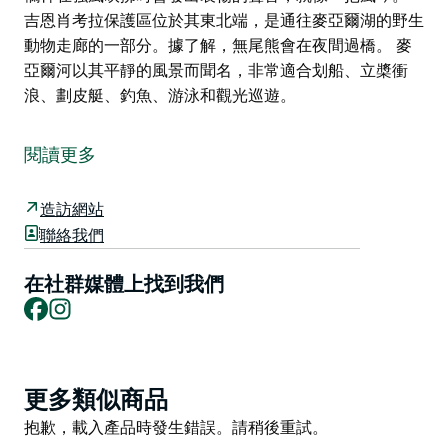
吉恩肖考拉保護區位於其東北端，是通往麥亞爾湖的野生
動物走廊的一部分。據了解，無尾熊會在夜間過橋。 麥
亞爾河以其平靜的風景而聞名，非常適合划船、立槳衝
浪、劃皮艇、釣魚、游泳和觀光巡遊。
麥亞爾河是巴林頓海岸腹地發源的幾條美麗河流之一。在
茶園鎮和鷹巢鎮之間，有一座著名的歌唱橋橫跨河流，橋
閱讀更多
欄桿在強風吹拂時會發出哀傷的聲音，就像一把風琴。
吉恩肖考拉保護區位於其東北端，是通往麥亞爾湖的野生
造訪網站
動物走廊的一部分。據了解，無尾熊會在夜間過橋。
聯絡我們
麥亞爾河以其平靜的風景而聞名，非常適合划船、立槳衝
在社群媒體上找到我們
浪、劃皮艇、釣魚、游泳和觀光巡遊。
Facebook
Instagram
Product
更多類似商品
List
Product
抱歉，載入產品時發生錯誤。請稍後重試。