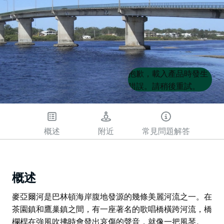
Product
Product
抱歉，載入產品時發生
List
List
錯誤。請稍後重試。
概述
附近
常見問題解答
概述
麥亞爾河是巴林頓海岸腹地發源的幾條美麗河流之一。在
茶園鎮和鷹巢鎮之間，有一座著名的歌唱橋橫跨河流，橋
欄桿在強風吹拂時會發出哀傷的聲音，就像一把風琴。