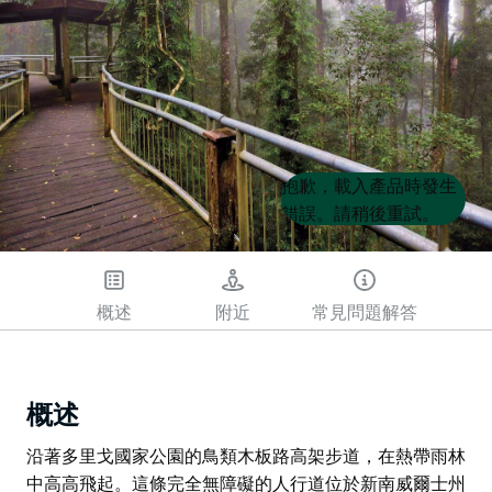
Product
Product
抱歉，載入產品時發生
List
List
錯誤。請稍後重試。
概述
附近
常見問題解答
概述
沿著多里戈國家公園的鳥類木板路高架步道，在熱帶雨林
中高高飛起。這條完全無障礙的人行道位於新南威爾士州