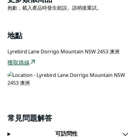
和綠色貓鳥。查找信息面板以了解有關熱帶雨林當地人的
List
Product
抱歉，載入產品時發生錯誤。請稍後重試。
更多信息。
List
在 The Glade 野餐區享用外帶午餐，如果您感覺精力充
沛，可以嘗試附近的 Wonga walk 或 Satinbird 漫步。
夜幕降臨時，聆聽南方鴞貓頭鷹的“mo-poke”叫聲，或留
地點
意環尾負鼠從巢穴中冒出。
Lyrebird Lane Dorrigo Mountain NSW 2453 澳洲
獲取路線
常見問題解答
可訪問性