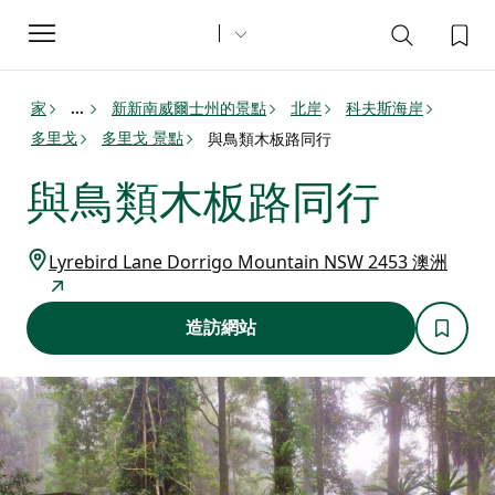
Toggle
navigation
家
新新南威爾士州的景點
北岸
科夫斯海岸
...
多里戈
多里戈 景點
與鳥類木板路同行
與鳥類木板路同行
Lyrebird Lane Dorrigo Mountain NSW 2453 澳洲
造訪網站