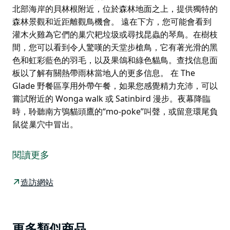
北部海岸的貝林根附近，位於森林地面之上，提供獨特的
森林景觀和近距離觀鳥機會。 遠在下方，您可能會看到
灌木火雞為它們的巢穴耙垃圾或尋找昆蟲的琴鳥。在樹枝
間，您可以看到令人驚嘆的天堂步槍鳥，它有著光滑的黑
色和虹彩藍色的羽毛，以及果鴿和綠色貓鳥。查找信息面
板以了解有關熱帶雨林當地人的更多信息。 在 The
Glade 野餐區享用外帶午餐，如果您感覺精力充沛，可以
嘗試附近的 Wonga walk 或 Satinbird 漫步。夜幕降臨
時，聆聽南方鴞貓頭鷹的“mo-poke”叫聲，或留意環尾負
鼠從巢穴中冒出。
沿著多里戈國家公園的鳥類木板路高架步道，在熱帶雨林
中高高飛起。這條完全無障礙的人行道位於新南威爾士州
閱讀更多
北部海岸的貝林根附近，位於森林地面之上，提供獨特的
森林景觀和近距離觀鳥機會。
造訪網站
遠在下方，您可能會看到灌木火雞為它們的巢穴耙垃圾或
尋找昆蟲的琴鳥。在樹枝間，您可以看到令人驚嘆的天堂
步槍鳥，它有著光滑的黑色和虹彩藍色的羽毛，以及果鴿
Product
更多類似商品