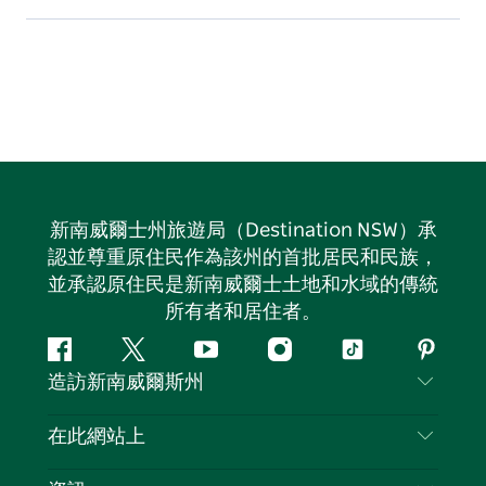
新南威爾士州旅遊局（Destination NSW）承
認並尊重原住民作為該州的首批居民和民族，
並承認原住民是新南威爾士土地和水域的傳統
所有者和居住者。
Facebook
嘰
Youtube
Instagram
抖
Pintere
造訪新南威爾斯州
嘰
音
喳
聯絡我們
在此網站上
喳
免責聲明
目的地