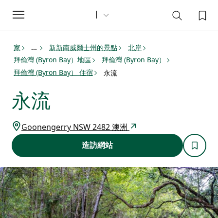
Toggle
navigation
家
新新南威爾士州的景點
北岸
...
拜倫灣 (Byron Bay）地區
拜倫灣 (Byron Bay）
拜倫灣 (Byron Bay） 住宿
永流
永流
Goonengerry NSW 2482 澳洲
造訪網站