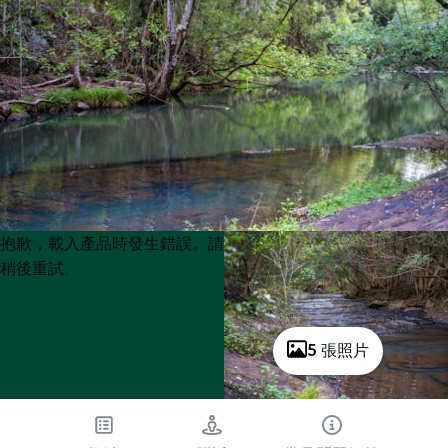
Product
Product
抱歉，載入產品時發生錯誤。請
List
List
稍後重試。
5 張照片