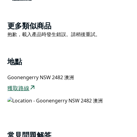
鐘車程，距離拜倫灣僅 25 分鐘車程，距離穆倫賓比僅 20
分鐘車程。這裡環境靜謐，鳥語花香，是放鬆身心的理想
場所。祝您擁有一個神奇的住宿體驗。 - Everflow
Product
更多類似商品
List
Product
抱歉，載入產品時發生錯誤。請稍後重試。
List
地點
Goonengerry NSW 2482 澳洲
獲取路線
常見問題解答