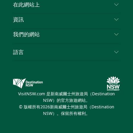
聯絡我們
在此網站上
喳
免責聲明
目的地
資訊
隱私
要做的事情
旅行資訊
Cookie 通知
我們的網站
新南威爾士州公路旅行
列出您的業務
使用條款
Sydney.com
活動
語言
新南威爾士州的商業
新南威爾士州旅遊局（Destination NSW）企業網
住宿
新南威爾士州的教育
站
優惠訊息
新南威爾士州商務活動
新南威爾士州旅遊局（Destination NSW）媒體中
VisitNSW.com 是新南威爾士州旅遊局（Destination
心
NSW）的官方旅遊網站。
繽紛雪梨燈光音樂節
© 版權所有
2026
新南威爾士州旅遊局（Destination
NSW）。保留所有權利。