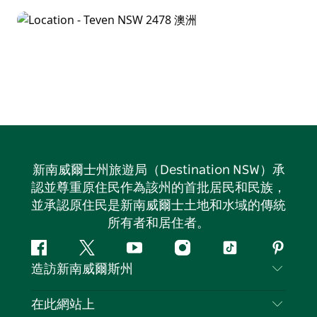
享受大自然寧靜的完美地點，擁有寧靜的氛圍和風景如畫
的景色。
特文和廷滕巴爾擁有古樸的魅力、自然美景和輕鬆的活
動，是一個田園詩般的、人跡罕至的目的地，值得探索。
新南威爾士州旅遊局（Destination NSW）承
認並尊重原住民作為該州的首批居民和民族，
並承認原住民是新南威爾士土地和水域的傳統
所有者和居住者。
Facebook
嘰
Youtube
Instagram
抖
Pintere
造訪新南威爾斯州
嘰
音
喳
聯絡我們
在此網站上
喳