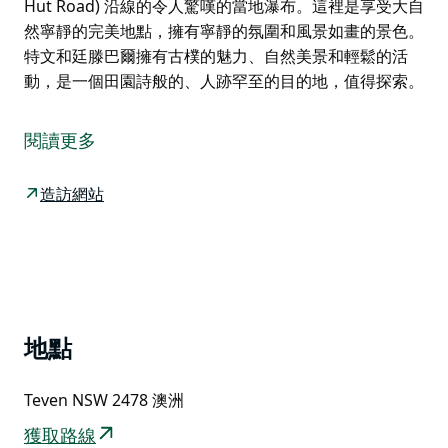
Hut Road) 沿線的令人驚嘆的當地瀑布。這裡是享受大自
然寧靜的完美地點，擁有寧靜的氛圍和風景如畫的景色。
特文和廷滕巴爾擁有古樸的魅力、自然美景和輕鬆的活
動，是一個田園詩般的、人跡罕至的目的地，值得探索。
特文 (Teven) 和廷滕巴爾 (Tintenbar) 是迷人且歷史悠久
的鄉村，在內陸中心地帶提供寧靜的度假勝地。村莊設有
閱讀更多
舉辦各種當地活動的溫馨社區大廳，以及熱門雜貨店，您
可以在那裡購買日常必需品。
造訪網站
對於那些喜歡打高爾夫球的人來說，世界級的特文高爾夫
球場(Teven Golf Course) 擁有美麗、輕鬆的環境，擁有
鬱鬱蔥蔥的綠樹和優美的風景，非常適合初學者和經驗豐
富的球手。
沿著風景優美的內陸道路悠閒地行駛，在眾多農場門口的
地點
攤位停下來，那裡出售來自周圍農場的新鮮時令農產品。
特文 (Teven) 和廷滕巴爾 (Tintenbar) 也是美麗的基倫瀑
Teven NSW 2478 澳洲
布 (Killen Falls) 的所在地，這是位於星期五小屋路
(Friday Hut Road) 沿線的令人驚嘆的當地瀑布。這裡是
獲取路線