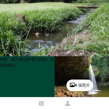
Product
Product
抱歉，載入產品時發生錯誤。請
List
List
稍後重試。
4 張照片