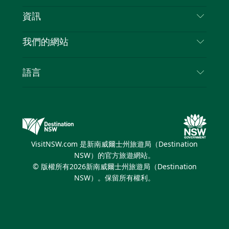
免責聲明
目的地
資訊
隱私
要做的事情
旅行資訊
Cookie 通知
我們的網站
新南威爾士州公路旅行
列出您的業務
使用條款
Sydney.com
活動
語言
新南威爾士州的商業
新南威爾士州旅遊局（Destination NSW）企業網
住宿
新南威爾士州的教育
站
優惠訊息
新南威爾士州商務活動
新南威爾士州旅遊局（Destination NSW）媒體中
VisitNSW.com 是新南威爾士州旅遊局（Destination
心
NSW）的官方旅遊網站。
繽紛雪梨燈光音樂節
© 版權所有
2026
新南威爾士州旅遊局（Destination
NSW）。保留所有權利。