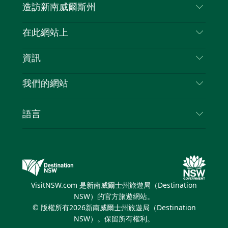
造訪新南威爾斯州
嘰
音
喳
聯絡我們
在此網站上
喳
免責聲明
目的地
資訊
隱私
要做的事情
旅行資訊
Cookie 通知
我們的網站
新南威爾士州公路旅行
列出您的業務
使用條款
Sydney.com
活動
語言
新南威爾士州的商業
新南威爾士州旅遊局（Destination NSW）企業網
住宿
新南威爾士州的教育
站
優惠訊息
新南威爾士州商務活動
新南威爾士州旅遊局（Destination NSW）媒體中
VisitNSW.com 是新南威爾士州旅遊局（Destination
心
NSW）的官方旅遊網站。
繽紛雪梨燈光音樂節
© 版權所有
2026
新南威爾士州旅遊局（Destination
NSW）。保留所有權利。