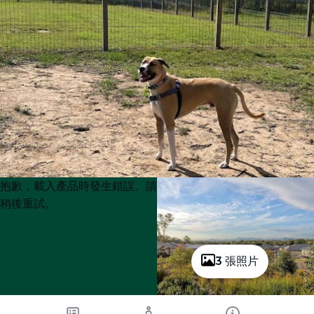
Product
Product
抱歉，載入產品時發生錯誤。請
List
List
稍後重試。
3 張照片