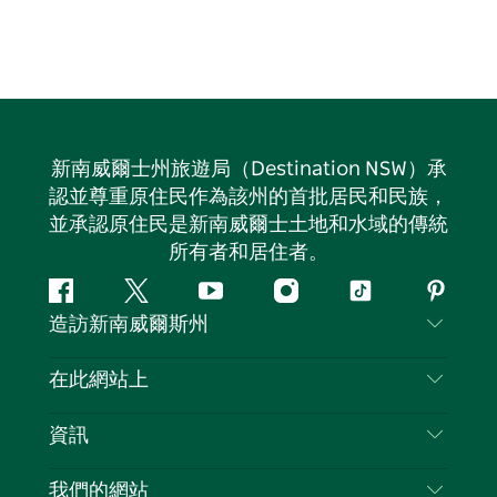
新南威爾士州旅遊局（Destination NSW）承
認並尊重原住民作為該州的首批居民和民族，
並承認原住民是新南威爾士土地和水域的傳統
所有者和居住者。
Facebook
嘰
Youtube
Instagram
抖
Pintere
造訪新南威爾斯州
嘰
音
喳
聯絡我們
在此網站上
喳
免責聲明
目的地
資訊
隱私
要做的事情
旅行資訊
Cookie 通知
我們的網站