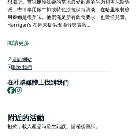
想場所。嘗試屢獲殊榮的當地最受歡迎的牛肉和吉尼斯鍋
派，盡情享用嫩牛排或特色沙拉保持清淡。在哈里根餐廳
用餐總是很美味。他們滿足所有飲食要求，也歡迎兒童。
Harrigan’s 在周末提供現場音樂表演…
Harrigan's Accommodation 是周末度假、社交聚會或
非正式商務休閒的理想場所。
閱讀更多
Harrigan's Accommodation 周圍環繞著 Tallawanta 葡
萄園，毗鄰 Harrigan's Hunter Valley 和 Harrigan's
造訪網站
Bistro，地理位置優越，讓您可以選擇體驗獵人所提供的
聯絡我們
一切。
在社群媒體上找到我們
對於那些不太喜歡探索的人，您可以選擇在您的私人庭院
Facebook
Instagram
中放鬆身心，欣賞葡萄園和花園的景色。您會在 48 間客
房和套房中以物超所值的價格找到舒適的設施。每間客房
和套房均設有私人陽台或庭院和地下停車場。
Product
Harrigan 的小酒館設有開放式壁爐，可在寒冷的月份為
附近的活動
List
您提供額外的溫暖，而在夏季，新的寬敞戶外露天區是享
Product
抱歉，載入產品時發生錯誤。請稍後重試。
用輕鬆餐點的理想場所。嘗試屢獲殊榮的當地最受歡迎的
List