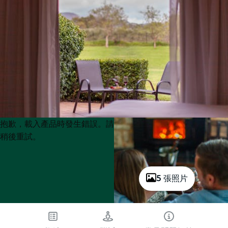
Product
Product
抱歉，載入產品時發生錯誤。請
List
List
稍後重試。
5 張照片