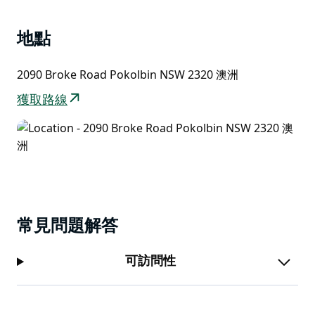
牛肉和吉尼斯鍋派，盡情享用嫩牛排或特色沙拉保持清
淡。在哈里根餐廳用餐總是很美味。他們滿足所有飲食要
地點
求，也歡迎兒童。
Harrigan’s 在周末提供現場音樂表演，以墨爾本杯和聖
2090 Broke Road Pokolbin NSW 2320 澳洲
帕特里克節等標誌性活動而聞名，此外，他們還提供超值
獲取路線
的每日特價。他們建議您在計劃與他們一起用餐時查看他
們即將推出的特價和活動。
常見問題解答
可訪問性