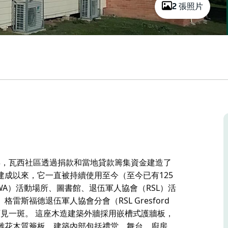
2 張照片
1年，瓦西社區透過捐款和當地貸款籌集資金建造了
成以來，它一直被持續使用至今（至今已有125
WA）活動場所、圖書館、退伍軍人協會（RSL）活
斯福德退伍軍人協會分會（RSL Gresford
上可見一斑。 這座木造建築外牆採用嵌槽式護牆板，
雕花木質簷板。建築內部包括禮堂、舞台、廚房、