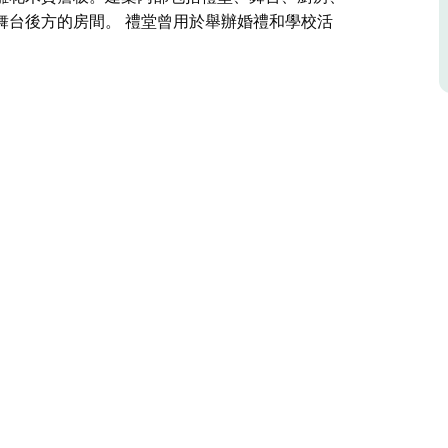
舞台後方的房間。 禮堂曾用於舉辦婚禮和學校活
。
1年，瓦西社區透過捐款和當地貸款籌集資金建造了
成以來，它一直被持續使用至今（至今已有125
、圖書館、退伍軍人協會（RSL）活動中心、遊戲
分會（RSL Gresford Sub-branch）
鋼板。較大的山牆上至今仍保留著一塊雕花木質簷
、衛生間、坡道入口、其他會議室以及舞台後方的
議。禮堂可容納80至100人。