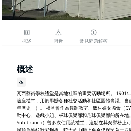
概述
附近
常見問題解答
概述
瓦西藝術學校禮堂是當地社區的重要活動場所。 190
這座禮堂，用於舉辦各種社交活動和社區團體會議。自建
年曆史！）。 禮堂曾作為舞蹈教室、鄉村婦女協會（C
動中心、遊戲小組、板球俱樂部和足球俱樂部的所在地。格雷
Sub-branch）曾多次使用該禮堂，這點在其榮譽榜
屋頂為波紋狀彩鋼板。較大的山牆上至今仍保留著一塊