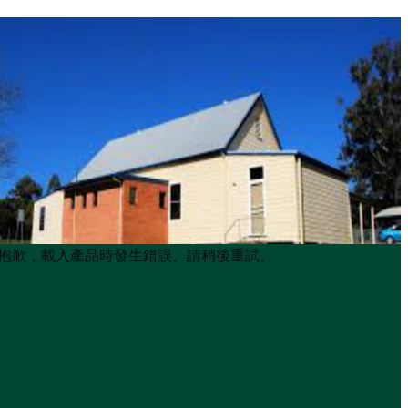
Product
Product
抱歉，載入產品時發生錯誤。請稍後重試。
List
List