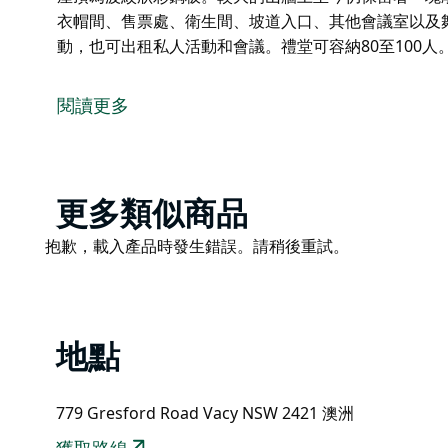
衣帽間、售票處、衛生間、坡道入口、其他會議室以及
動，也可出租私人活動和會議。禮堂可容納80至100人
瓦西藝術學校禮堂是當地社區的重要活動場所。 190
這座禮堂，用於舉辦各種社交活動和社區團體會議。自建
閱讀更多
年曆史！）。
禮堂曾作為舞蹈教室、鄉村婦女協會（CWA）活動場所
小組、板球俱樂部和足球俱樂部的所在地。格雷斯福德退伍軍人協會
曾多次使用該禮堂，這點在其榮譽榜上可見一斑。
Product
更多類似商品
List
這座木造建築外牆採用嵌槽式護牆板，屋頂為波紋狀彩
Product
抱歉，載入產品時發生錯誤。請稍後重試。
板。建築內部包括禮堂、舞台、廚房、衣帽間、售票處
List
房間。
禮堂曾用於舉辦婚禮和學校活動，也可出租私人活動和會
地點
779 Gresford Road Vacy NSW 2421 澳洲