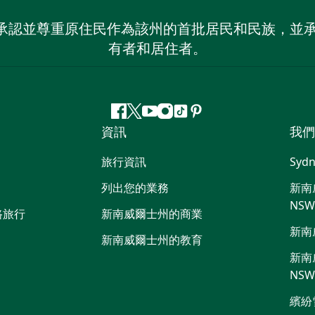
 NSW）承認並尊重原住民作為該州的首批居民和民族
有者和居住者。
Facebook
嘰
Youtube
Instagram
抖
Pinterest
資訊
我們
嘰
音
喳
旅行資訊
Sydn
喳
列出您的業務
新南威
NS
路旅行
新南威爾士州的商業
新南
新南威爾士州的教育
新南威
NS
繽紛