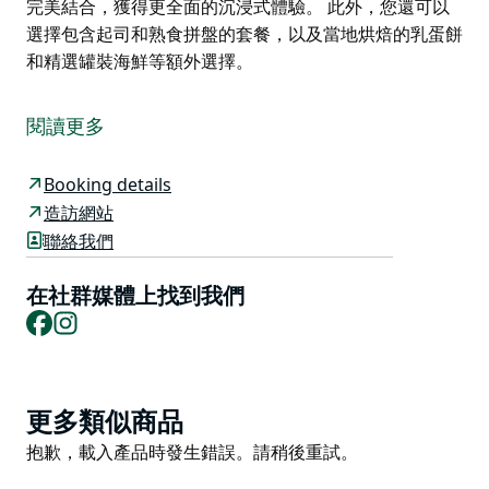
完美結合，獲得更全面的沉浸式體驗。 此外，您還可以
選擇包含起司和熟食拼盤的套餐，以及當地烘焙的乳蛋餅
和精選罐裝海鮮等額外選擇。
小酒莊（The Little Wine Company）由兩位釀酒師伊恩·
利特爾（Ian Little）和蘇珊娜·利特爾（Suzanne Little）
閱讀更多
夫婦創立。他們擁有不同的釀酒背景，於2000年攜手合
作，成為獵人谷新興葡萄品種的先驅。
Booking details
小酒莊的酒窖位於布羅克（Broke）的釀酒廠內，距離波
造訪網站
科爾賓（Pokolbin）僅15分鐘車程。布羅克是一個風景
聯絡我們
優美的小鎮，非常值得一遊。
在社群媒體上找到我們
品酒時，您將坐在橡木桶旁，品嚐一系列精選的特色葡萄
Facebook
Instagram
品種，例如佩科里諾（Pecorino）、阿爾巴利諾
（Albarino）、桑嬌維塞（Sangiovese）、維蒙蒂諾
（Vermentino）和巴貝拉（Barbera）。您也可以預訂
酒莊參觀行程，與品酒體驗完美結合，獲得更全面的沉浸
Product
更多類似商品
式體驗。
List
Product
抱歉，載入產品時發生錯誤。請稍後重試。
此外，您還可以選擇包含起司和熟食拼盤的套餐，以及當
List