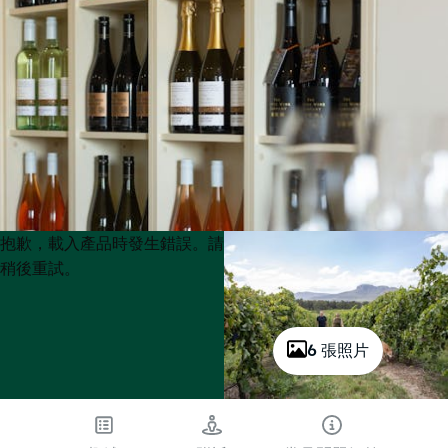
Product
Product
抱歉，載入產品時發生錯誤。請
List
List
稍後重試。
6 張照片