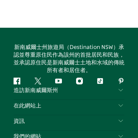
新南威爾士州旅遊局（Destination NSW）承
認並尊重原住民作為該州的首批居民和民族，
並承認原住民是新南威爾士土地和水域的傳統
所有者和居住者。
Facebook
嘰
Youtube
Instagram
抖
Pintere
造訪新南威爾斯州
嘰
音
喳
聯絡我們
在此網站上
喳
免責聲明
目的地
資訊
隱私
要做的事情
旅行資訊
Cookie 通知
我們的網站