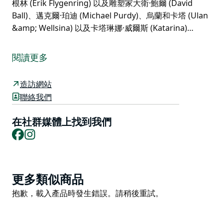
根林 (Erik Flygenring) 以及雕塑家大衛·鮑爾 (David
Ball)、邁克爾·珀迪 (Michael Purdy)、烏蘭和卡塔 (Ulan
&amp; Wellsina) 以及卡塔琳娜·威爾斯 (Katarina)…
溫馬克藝術畫廊 (Winmark Art Gallery) 是藝術愛好者的
天堂，匯聚了溫馬克葡萄酒酒窖、雕塑公園、禮品店、咖
閱讀更多
啡車和活動空間，距離獵人谷歷史悠久的布羅克村
(Broke) 僅幾步之遙。
造訪網站
溫馬克藝術畫廊以獨特的方式展現了葡萄酒、藝術和自然
聯絡我們
的魅力，是獵人谷的必遊之地。
在社群媒體上找到我們
畫廊主人兼葡萄種植者卡琳·阿德科克 (Karin Adcock) 一
Facebook
Instagram
直是一位充滿熱情的藝術收藏家，如今她終於實現了一個
長久以來的夢想：創辦一家畫廊，展示她在旅行中發現的
一些傑出藝術家和雕塑家。
Product
畫廊榮幸地代理了麗貝卡·皮爾斯 (Rebecca Pierce)、費
更多類似商品
List
利西亞·阿羅尼 (Felicia Aroney)、詹姆斯·安斯利 (James
Product
抱歉，載入產品時發生錯誤。請稍後重試。
Ainslie)、埃里克·弗萊根林 (Erik Flygenring) 以及雕塑家
List
大衛·鮑爾 (David Ball)、邁克爾·珀迪 (Michael Purdy)、