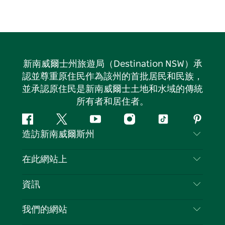
新南威爾士州旅遊局（Destination NSW）承
認並尊重原住民作為該州的首批居民和民族，
並承認原住民是新南威爾士土地和水域的傳統
所有者和居住者。
Facebook
嘰
Youtube
Instagram
抖
Pintere
造訪新南威爾斯州
嘰
音
喳
聯絡我們
在此網站上
喳
免責聲明
目的地
資訊
隱私
要做的事情
旅行資訊
Cookie 通知
我們的網站
新南威爾士州公路旅行
列出您的業務