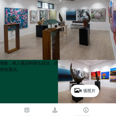
Product
Product
抱歉，載入產品時發生錯誤。請
List
List
稍後重試。
4 張照片