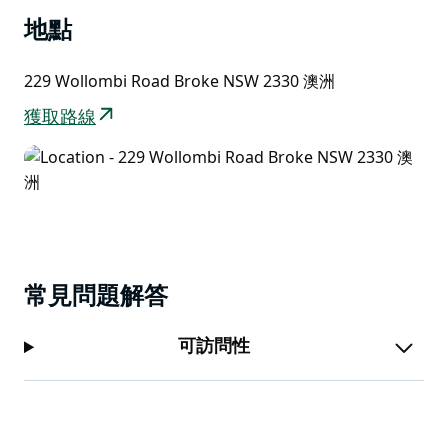
烏蘭和卡塔 (Ulan & Wellsina) 以及卡塔琳娜·威爾斯
地點
(Katarina) 等眾多的藝術家。隨著這些作品的銷量穩步增
長，Winmark Wines 期待著定期為畫廊增添這些藝術家
229 Wollombi Road Broke NSW 2330 澳洲
的新作品。毫無疑問，Karin 在她的旅程中也會發現更多
才華橫溢的藝術家，並希望與大家分享。
獲取路線
Winmark 藝廊於 2021 年 2 月 13 日由丹麥大使 Pernille
Dahler Kardel 正式揭幕。
畫廊旁設有咖啡車和品酒室。
常見問題解答
可訪問性