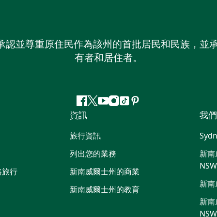
 NSW）承認並尊重原住民作為該州的首批居民和民族
有者和居住者。
Facebook
嘰
Youtube
Instagram
抖
Pinterest
資訊
我們
嘰
音
喳
旅行資訊
Sydn
喳
列出您的業務
新南威
NS
路旅行
新南威爾士州的商業
新南
新南威爾士州的教育
新南威
NS