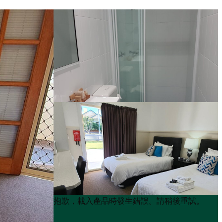
Product
Product
抱歉，載入產品時發生錯誤。請稍後重試。
List
List