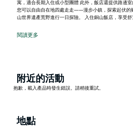
寓，適合長期入住或小型團體 此外，飯店還提供路邊室
您可以自由自在地四處走走——漫步小鎮，探索起伏的
山世界遺產荒野進行一日探險。 入住銅山飯店，享受
便利住宿之選－格洛斯特銅山飯店
銅山酒店（Coppers Hill）是一家全新裝修的私
閱讀更多
宿。飯店坐落於教堂街北端，距離咖啡廳、酒吧、商店和
多種房型可供選擇：
- 三間精品汽車旅館式套房，均設有獨立入口和獨立衛
- 一間寬敞的獨立式公寓，適合長期入住或小型團體
Product
附近的活動
List
此外，飯店還提供路邊室內停車位，甚至還有摩托車專
Product
抱歉，載入產品時發生錯誤。請稍後重試。
入住後，您可以自由自在地四處走走——漫步小鎮，探
List
往巴靈頓山世界遺產荒野進行一日探險。
入住銅山飯店，享受舒適便利的住宿體驗。
地點