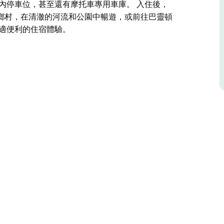
內停車位，甚至還有摩托車專用車庫。 入住後，
鄉村，在清澈的河流和公園中暢遊，或前往巴靈頓
舒適便利的住宿體驗。
人酒店，位於格洛斯特市中心，提供價格實惠的精品住
餐廳僅200公尺。
浴
用車庫。
索起伏的鄉村，在清澈的河流和公園中暢遊，或前