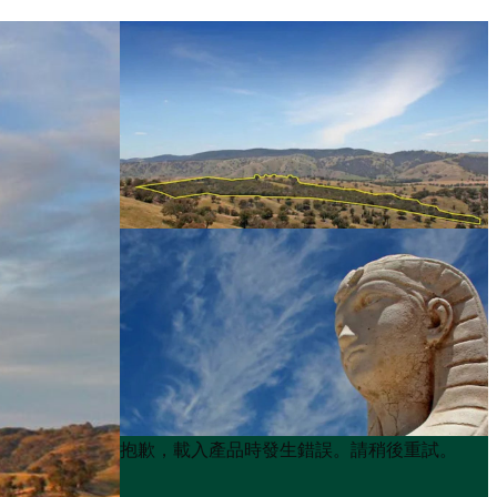
Product
Product
抱歉，載入產品時發生錯誤。請稍後重試。
List
List