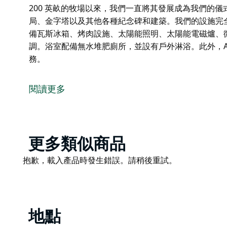
200 英畝的牧場以來，我們一直將其發展成為我們的
局、金字塔以及其他各種紀念碑和建築。我們的設施完
備瓦斯冰箱、烤肉設施、太陽能照明、太陽能電磁爐、
調。浴室配備無水堆肥廁所，並設有戶外淋浴。此外，Atlant
務。
這是由 Hipcamp 提供的住宿體驗，以下是房東提供的
探索亞特蘭蒂姆－澳洲最小的國家！
閱讀更多
歡迎來到亞特蘭蒂姆，這是一個獨特的露營地，坐落在風景
於克魯克韋爾和無尾熊之間。亞特蘭蒂姆由一群雪梨青少年
社會組織和微型國家，擁有來自一百多個國家的數千名
的國家，這使得它成為一個獨一無二的目的地。自 200
Product
更多類似商品
200 英畝的牧場以來，我們一直將其發展成為我們的
List
Product
抱歉，載入產品時發生錯誤。請稍後重試。
局、金字塔以及其他各種紀念碑和建築。我們的設施完
List
備瓦斯冰箱、烤肉設施、太陽能照明、太陽能電磁爐、
調。浴室配備無水堆肥廁所，並設有戶外淋浴。此外，Atlant
務。
地點