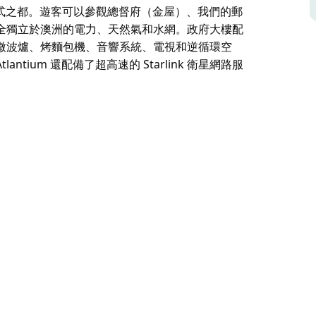
儀式之都。遊客可以參觀總督府（金屋）、我們的郵
全獨立於澳洲的電力、天然氣和水網。政府大樓配
微波爐、烤麵包機、音響系統、電視和逆循環空
ium 還配備了超高速的 Starlink 衛星網路服
相關資訊。
秀麗的拉克蘭河谷，佔地 0.76 平方公里，位
於 1981 年創立，現已發展成為一個全球公民
公民。亞特蘭蒂姆是唯一一個可以從澳洲開車前往
8 年在新南威爾斯州里茲弗拉特附近收購了佔地
儀式之都。遊客可以參觀總督府（金屋）、我們的郵
全獨立於澳洲的電力、天然氣和水網。政府大樓配
微波爐、烤麵包機、音響系統、電視和逆循環空
ium 還配備了超高速的 Starlink 衛星網路服