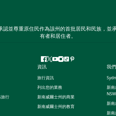
 NSW）承認並尊重原住民作為該州的首批居民和民族
有者和居住者。
Facebook
嘰
Youtube
Instagram
抖
Pinterest
資訊
我們
嘰
音
喳
旅行資訊
Sydn
喳
列出您的業務
新南威
NS
路旅行
新南威爾士州的商業
新南
新南威爾士州的教育
新南威