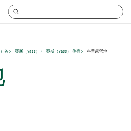
s）谷
亞斯（Yass）
亞斯（Yass） 住宿
科里露營地
地