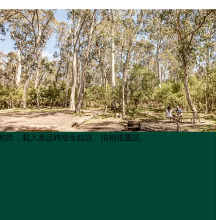
Product
Product
抱歉，載入產品時發生錯誤。請稍後重試。
List
List