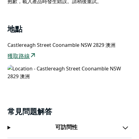
Product
抱歉，載入產品時發生錯誤。請稍後重試。
Coonamble是名人堂的暱稱。漫步看看散落在街道上的
List
廣告牌，了解他們的一些故事。或者停留一段時間，了解
當地人。
地點
Castlereagh Street Coonamble NSW 2829 澳洲
獲取路線
常見問題解答
可訪問性