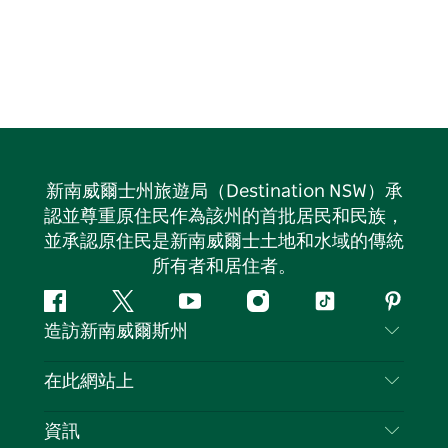
新南威爾士州旅遊局（Destination NSW）承
認並尊重原住民作為該州的首批居民和民族，
並承認原住民是新南威爾士土地和水域的傳統
所有者和居住者。
Facebook
嘰
Youtube
Instagram
抖
Pintere
造訪新南威爾斯州
嘰
音
喳
聯絡我們
在此網站上
喳
免責聲明
目的地
資訊
隱私