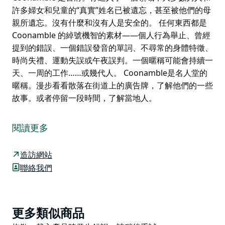
許多婦女和兒童的“真實”姓名已被遺忘，甚至被他們的母
親所遺忘。沒有什麼和沒有人是安全的。 任何東西都是
Coonamble 的綽號機智的素材——個人行為舉止、曾經
提到的錯誤、一個錯誤發音的單詞、不尋常的身體特徵、
時尚失禮、運動失誤或午夜誤判。一個暱稱可能會持續一
天、一周的工作……或幾代人。 Coonamble是名人堂的
暱稱。漫步看看散落在街道上的廣告牌，了解他們的一些
故事。或者停留一段時間，了解當地人。
暱稱是一種神秘的傳統，也是一種全國性的現象。在澳大
利亞偏遠的農村地區，沒有比這更厚的暱稱了，而
閱讀更多
Coonamble 是首府。你進入了一個領域，大多數男人和
許多婦女和兒童的“真實”姓名已被遺忘，甚至被他們的母
造訪網站
親所遺忘。沒有什麼和沒有人是安全的。
聯絡我們
任何東西都是 Coonamble 的綽號機智的素材——個人行
為舉止、曾經提到的錯誤、一個錯誤發音的單詞、不尋常
的身體特徵、時尚失禮、運動失誤或午夜誤判。一個暱稱
Product
更多類似商品
可能會持續一天、一周的工作……或幾代人。
List