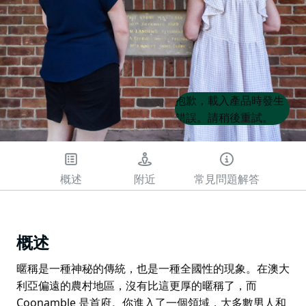
Product
Product
抱歉，載入產品時發生
List
List
錯誤。請稍後重試。
概述
附近
常見問題解答
概述
暱稱是一種神秘的傳統，也是一種全國性的現象。在澳大
利亞偏遠的農村地區，沒有比這更厚的暱稱了，而
Coonamble 是首府。你進入了一個領域，大多數男人和