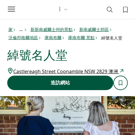
Toggle
navigation
家
新新南威爾士州的景點
新南威爾士郊區
...
沃倫邦格爾地區
庫南布爾
庫南布爾 景點
綽號名人堂
綽號名人堂
Castlereagh Street Coonamble NSW 2829 澳洲
造訪網站