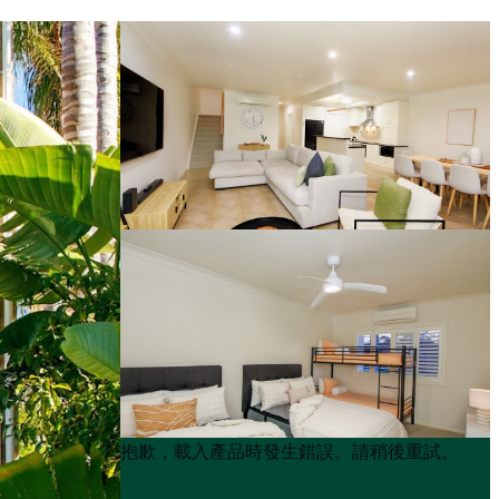
Product
Product
抱歉，載入產品時發生錯誤。請稍後重試。
List
List