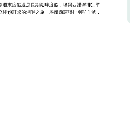
劃週末度假還是長期湖畔度假，埃爾西諾聯排別墅
立即預訂您的湖畔之旅，埃爾西諾聯排別墅 1 號，
坐落於穆爾瓦拉湖畔，是您享受舒適與時尚的完美之
有三間臥室、兩間浴室和兩間廚房，其中包括一間便
。
中放鬆身心，或在露臺上燒烤。這裡配備空調、免
的一切所需。
墅組成的安全小區內，步行即可到達穆爾瓦拉的俱樂
畔度假，埃爾西諾聯排別墅 1 號都能為您提供空
您在舒適與水的交融中盡享舒適！