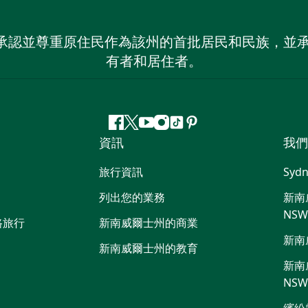
 NSW）承認並尊重原住民作為該州的首批居民和民族
有者和居住者。
Facebook
嘰
Youtube
Instagram
抖
Pinterest
資訊
我們
嘰
音
喳
旅行資訊
Sydn
喳
列出您的業務
新南威
NS
路旅行
新南威爾士州的商業
新南
新南威爾士州的教育
新南威
NS