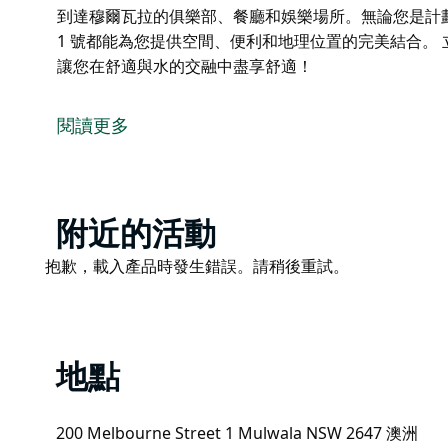
到達穆爾瓦拉的俱樂部、餐廳和娛樂場所。無論您是計
1 號都能為您提供空間、便利和地理位置的完美結合。 
讓您在舒適與水的交融中盡享舒適！
埃爾西諾聯排別墅 1 號，一處寬敞的海濱度假勝地，
選。這棟現代化聯排別墅最多可容納 12 位賓客，擁
閱讀更多
捷的樓上小廚房，是家庭、團體或情侶的理想下榻之所
您可以從私人陽台欣賞壯麗的湖景，在共用的地下泳池
費無線網路、可上鎖車庫和洗衣機，為您提供輕鬆入住
Product
附近的活動
埃爾西諾聯排別墅 1 號坐落在一個由 10 棟聯排別
List
部、餐廳和娛樂場所。無論您是計劃週末度假還是長期湖
Product
抱歉，載入產品時發生錯誤。請稍後重試。
間、便利和地理位置的完美結合。
List
立即預訂您的湖畔之旅，埃爾西諾聯排別墅 1 號，讓
地點
200 Melbourne Street 1 Mulwala NSW 2647 澳洲