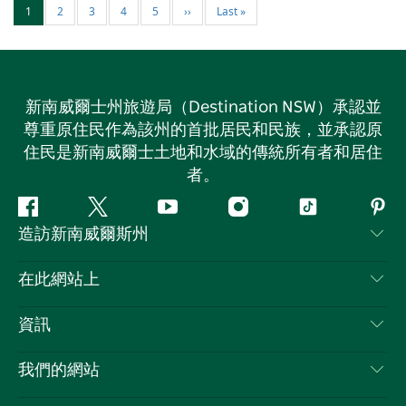
1
2
3
4
5
››
Last »
新南威爾士州旅遊局（Destination NSW）承認並
尊重原住民作為該州的首批居民和民族，並承認原
住民是新南威爾士土地和水域的傳統所有者和居住
者。
Facebook
嘰
Youtube
Instagram
抖
Pint
造訪新南威爾斯州
嘰
音
喳
聯絡我們
在此網站上
喳
免責聲明
目的地
資訊
隱私
要做的事情
旅行資訊
Cookie 通知
我們的網站
新南威爾士州公路旅行
列出您的業務