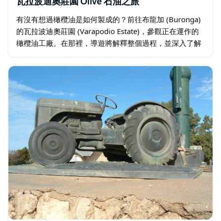
瓦拉波迪奧莊園 Oilve 石油之旅
有沒有想過橄欖油是如何製成的？前往布龍加 (Buronga)
的瓦拉波迪奧莊園 (Varapodio Estate)，參觀正在運作的
橄欖油工廠。在那裡，導遊將解釋整個過程，並深入了解
定義和常見的誤解。 之後，在咖啡館品嚐一些橄欖和油…