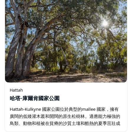
Hattah
哈塔-庫爾肯國家公園
Hattah-Kulkyne 國家公園位於典型的mallee 國家，擁有
廣闊的低矮灌木叢和開闊的原生松樹林。適應能力極強的
鳥類、動物和植被在貧瘠的沙質土壤和酷熱的夏季茁壯成
長。 淡水哈塔湖季節性地被與默里河相連的小溪填滿…