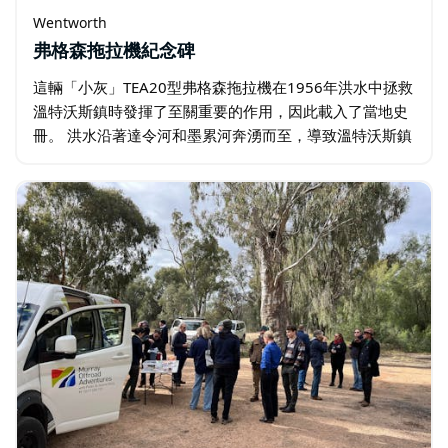
Wentworth
弗格森拖拉機紀念碑
這輛「小灰」TEA20型弗格森拖拉機在1956年洪水中拯救
溫特沃斯鎮時發揮了至關重要的作用，因此載入了當地史
冊。 洪水沿著達令河和墨累河奔湧而至，導致溫特沃斯鎮
三分之一的土地被淹沒。溫特沃斯鎮成了內海中的一個孤
島。…