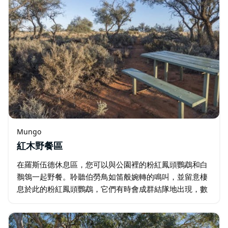
Mungo
紅木野餐區
在羅斯伍德休息區，您可以與公園裡的粉紅鳳頭鸚鵡和白
鶺鴒一起野餐。聆聽伯勞鳥如笛般婉轉的鳴叫，並留意棲
息於此的粉紅鳳頭鸚鵡，它們有時會成群結隊地出現，數
量可達十隻甚至二十隻。 這處風景優美的休憩場所設有野
餐桌和綠樹成蔭的休息區…