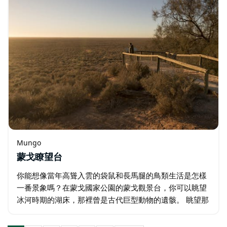
Mungo
蒙戈瞭望台
你能想像當年高聳入雲的袋鼠和長馬腿的鳥類生活是怎樣
一番景象嗎？在蒙戈國家公園的蒙戈觀景台，你可以眺望
冰河時期的湖床，那裡曾是古代巨型動物的遺骸。 眺望那
標誌性的「中國長城」地貌，它歷經數千年風雨侵蝕雕琢
而成。這種侵蝕作用也使恩吉安帕人…