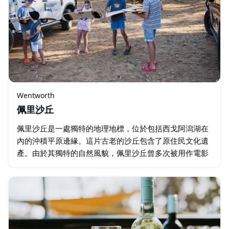
Wentworth
佩里沙丘
佩里沙丘是一處獨特的地理地標，位於包括西戈阿潟湖在
內的沖積平原邊緣。這片古老的沙丘包含了原住民文化遺
產。由於其獨特的自然風貌，佩里沙丘曾多次被用作電影
和電視劇的取景地。 據地質學家稱，佩里沙丘形成於冰河
時期之後（距今約4萬年前）…