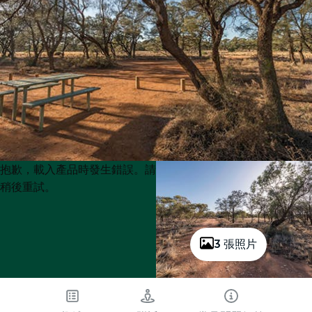
Product
Product
抱歉，載入產品時發生錯誤。請
List
List
稍後重試。
3 張照片