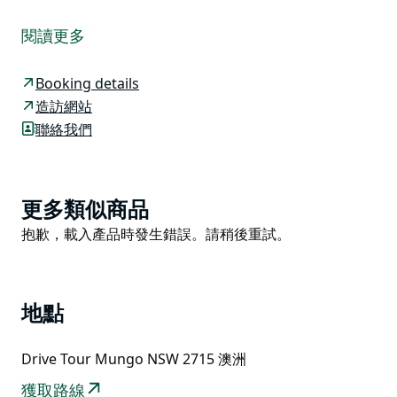
風景優美、僻靜幽雅的貝拉露營地 (Belah campground)
完美契合了新南威爾斯內陸地區露營探險的所有要素。
閱讀更多
如果您正在規劃蒙戈 (Mungo) 自駕遊路線，不妨將行程
延長至兩天，並在貝拉露營地過夜。沿著 70 公里的自駕
Booking details
路線行駛，大約在中途經過馬利驛站步道 (Mallee Stop
造訪網站
walking track) 後，您就能找到貝拉露營地。
聯絡我們
營地地形平坦，雖然面積不大，但您仍能在美麗的林地環
繞中找到足夠的空間搭建帳篷。您可以在野餐桌旁享用美
食，聆聽蒙戈地區各種美妙的聲音：白天鳥兒的鳴叫，夜
Product
更多類似商品
晚蟬鳴。
List
Product
抱歉，載入產品時發生錯誤。請稍後重試。
您也可以透過 Google 街景漫遊 (Google Street View
List
Trekker) 進行貝拉露營地的虛擬之旅。
地點
Drive Tour Mungo NSW 2715 澳洲
獲取路線