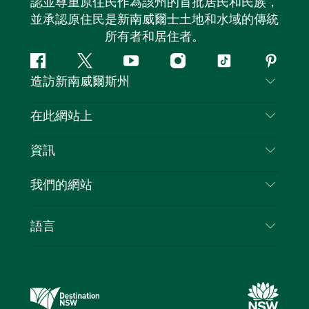
認並尊重原住民作為該州的首批居民和民族，
並承認原住民是新南威爾士土地和水域的傳統
所有者和居住者。
Facebook
嘰
Youtube
Instagram
抖
Pintere
造訪新南威爾斯州
嘰
音
喳
聯絡我們
在此網站上
喳
免責聲明
目的地
資訊
隱私
要做的事情
旅行資訊
Cookie 通知
我們的網站
新南威爾士州公路旅行
列出您的業務
使用條款
Sydney.com
活動
語言
新南威爾士州的商業
新南威爾士州旅遊局（Destination NSW）企業網
住宿
新南威爾士州的教育
站
優惠訊息
新南威爾士州商務活動
新南威爾士州旅遊局（Destination NSW）媒體中