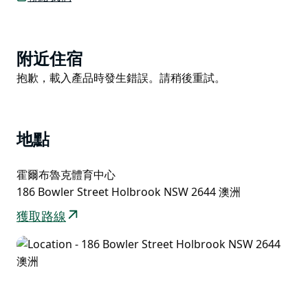
部分項目，例如羊毛製品，評選日期會提前，請查看展覽
日程表以了解報名截止日期。
牛羊家禽比賽計劃於週日在霍爾布魯克體育中心（展覽場
Product
附近住宿
地）舉行。
List
Product
抱歉，載入產品時發生錯誤。請稍後重試。
馬術比賽計劃於週日在霍爾布魯克展覽場地和體育中心舉
List
行。
地點
霍爾布魯克體育中心
186 Bowler Street Holbrook NSW 2644 澳洲
獲取路線