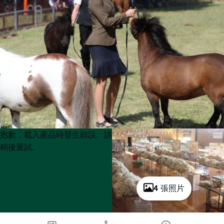
Product
Product
抱歉，載入產品時發生錯誤。請
List
List
稍後重試。
4 張照片