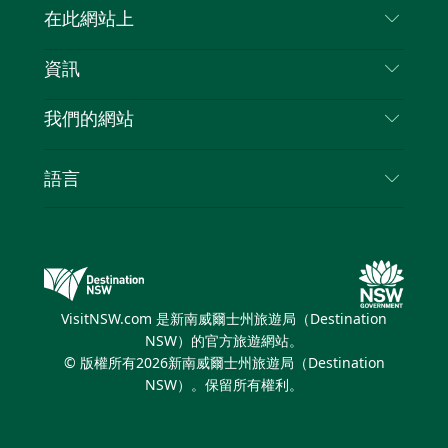
聯絡我們
在此網站上
喳
免責聲明
目的地
資訊
隱私
要做的事情
旅行資訊
Cookie 通知
我們的網站
新南威爾士州公路旅行
列出您的業務
使用條款
Sydney.com
活動
語言
新南威爾士州的商業
新南威爾士州旅遊局（Destination NSW）企業網
住宿
新南威爾士州的教育
站
優惠訊息
新南威爾士州商務活動
新南威爾士州旅遊局（Destination NSW）媒體中
VisitNSW.com 是新南威爾士州旅遊局（Destination
心
NSW）的官方旅遊網站。
繽紛雪梨燈光音樂節
© 版權所有
2026
新南威爾士州旅遊局（Destination
NSW）。保留所有權利。