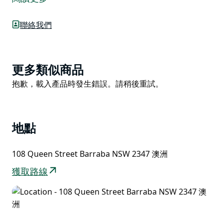
位於當地圖書館的牆上。
壁畫描繪了一個圍繞著巴拉巴野生動物的夢幻故事。一個
聯絡我們
孩子坐在那裡讀書，想像力在房間裡自由馳騁。
壁畫為庭院增添了色彩，使其成為一個完美的陰涼休憩場
所，您可以在這裡一邊欣賞美景，一邊品嚐巴拉巴提供的
Product
更多類似商品
美味佳餚和飲品。
List
Product
抱歉，載入產品時發生錯誤。請稍後重試。
List
地點
108 Queen Street Barraba NSW 2347 澳洲
獲取路線