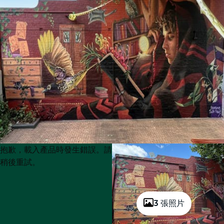
Product
Product
抱歉，載入產品時發生錯誤。請
List
List
稍後重試。
3 張照片