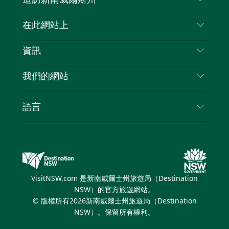
嘰
音
喳
聯絡我們
在此網站上
喳
免責聲明
目的地
資訊
隱私
要做的事情
旅行資訊
Cookie 通知
我們的網站
新南威爾士州公路旅行
列出您的業務
使用條款
Sydney.com
活動
語言
新南威爾士州的商業
新南威爾士州旅遊局（Destination NSW）企業網
住宿
新南威爾士州的教育
站
優惠訊息
新南威爾士州商務活動
新南威爾士州旅遊局（Destination NSW）媒體中
VisitNSW.com 是新南威爾士州旅遊局（Destination
心
NSW）的官方旅遊網站。
繽紛雪梨燈光音樂節
© 版權所有
2026
新南威爾士州旅遊局（Destination
NSW）。保留所有權利。