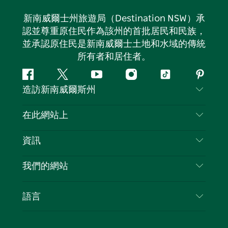
新南威爾士州旅遊局（Destination NSW）承
認並尊重原住民作為該州的首批居民和民族，
並承認原住民是新南威爾士土地和水域的傳統
所有者和居住者。
Facebook
嘰
Youtube
Instagram
抖
Pintere
造訪新南威爾斯州
嘰
音
喳
聯絡我們
在此網站上
喳
免責聲明
目的地
資訊
隱私
要做的事情
旅行資訊
Cookie 通知
我們的網站
新南威爾士州公路旅行
列出您的業務
使用條款
Sydney.com
活動
語言
新南威爾士州的商業
新南威爾士州旅遊局（Destination NSW）企業網
住宿
新南威爾士州的教育
站