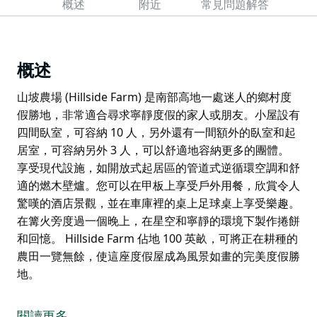
概述
附近
常見問題解答
概述
山坡農場 (Hillside Farm) 是南部高地一處迷人的鄉村度
假勝地，非常適合尋求寧靜度假的家人或朋友。小屋設有
四間臥室，可容納 10 人，另外還有一間額外的臥室和起
居室，可容納另外 3 人，可以舒適地容納更多的團體。
享受現代設施，如開放式起居區的管道式逆循環空調和舒
適的燃木壁爐。您可以在甲板上享受戶外用餐，欣賞令人
驚嘆的酒店景觀，並在車庫裡的桌上足球桌上享受樂趣。
在篝火旁度過一個晚上，在星空和寧靜的環境下製作捲餅
和回憶。 Hillside Farm 佔地 100 英畝，可將正在耕種的
農田一覽無餘，使這座度假屋成為風景如畫的完美度假勝
地。
山坡農場 (Hillside Farm) 是南部高地一處迷人的鄉村度
假勝地，非常適合尋求寧靜度假的家人或朋友。小屋設有
閱讀更多