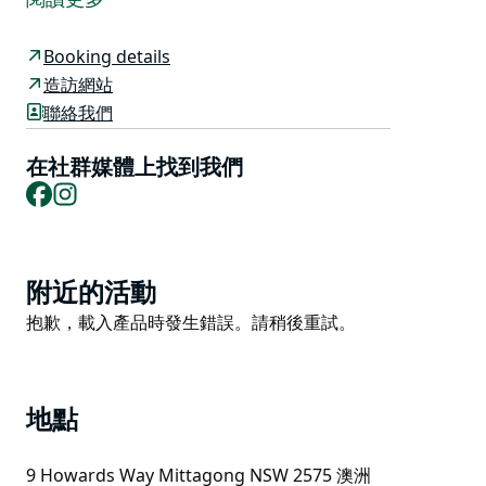
四間臥室，可容納 10 人，另外還有一間額外的臥室和起
居室，可容納另外 3 人，可以舒適地容納更多的團體。
Booking details
享受現代設施，如開放式起居區的管道式逆循環空調和舒
造訪網站
適的燃木壁爐。您可以在甲板上享受戶外用餐，欣賞令人
聯絡我們
驚嘆的酒店景觀，並在車庫裡的桌上足球桌上享受樂趣。
在篝火旁度過一個晚上，在星空和寧靜的環境下製作捲餅
在社群媒體上找到我們
和回憶。 Hillside Farm 佔地 100 英畝，可將正在耕種的
Facebook
Instagram
農田一覽無餘，使這座度假屋成為風景如畫的完美度假勝
地。
Product
附近的活動
List
Product
抱歉，載入產品時發生錯誤。請稍後重試。
List
地點
9 Howards Way Mittagong NSW 2575 澳洲