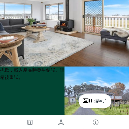
Product
Product
抱歉，載入產品時發生錯誤。請
List
List
稍後重試。
11 張照片