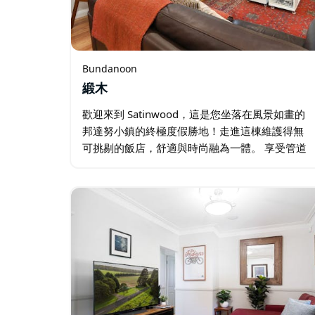
Bundanoon
緞木
歡迎來到 Satinwood，這是您坐落在風景如畫的
邦達努小鎮的終極度假勝地！走進這棟維護得無
可挑剔的飯店，舒適與時尚融為一體。 享受管道
供暖和製冷的便利，確保您全年住得愉快，而舒
適的燃燒壁爐則增添一絲溫暖和氛圍。 …