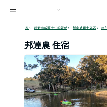
Toggle
navigation
家
新新南威爾士州的景點
新南威爾士郊區
南部
邦達農 住宿