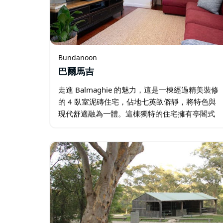
Bundanoon
巴爾馬吉
走進 Balmaghie 的魅力，這是一棟經過精美裝修
的 4 臥室泥磚住宅，佔地七英畝僻靜，將特色與
現代舒適融為一體。這棟獨特的住宅擁有亭閣式
的起居空間，並設有有頂棚的木質走道，將客房
與主翼連接起來。室內裝潢採用優質飾面，包括
起居空間的木地板…