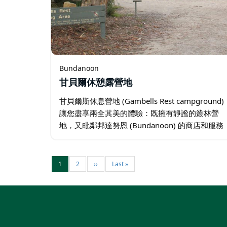
Bundanoon
甘貝爾休憩露營地
甘貝爾斯休息營地 (Gambells Rest campground)
讓您盡享兩全其美的體驗：既擁有靜謐的叢林營
地，又毗鄰邦達努恩 (Bundanoon) 的商店和服務
設施，交通便利。 附近有十多條熱門健行路線，
以及可飽覽壯麗景色的觀景點…
1
2
››
Last »