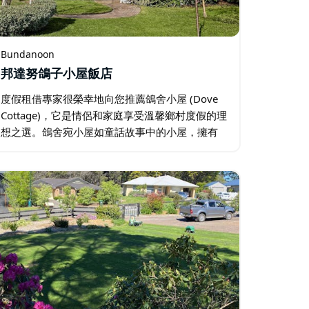
Bundanoon
邦達努鴿子小屋飯店
度假租借專家很榮幸地向您推薦鴿舍小屋 (Dove
Cottage)，它是情侶和家庭享受溫馨鄉村度假的理
想之選。鴿舍宛小屋如童話故事中的小屋，擁有
四間臥室和兩間浴室，分佈在兩層樓。高挑的客
廳寬敞舒適，配備燃木壁爐，是寒冷冬日午後取
暖的絕佳地點…