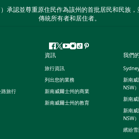
on NSW）承認並尊重原住民作為該州的首批居民和民
傳統所有者和居住者。
Facebook
嘰
Youtube
Instagram
抖
Pinterest
資訊
我們
嘰
音
喳
旅行資訊
Sydne
喳
列出您的業務
新南威爾
NSW
公路旅行
新南威爾士州的商業
新南威
新南威爾士州的教育
新南威爾
NSW
繽紛雪