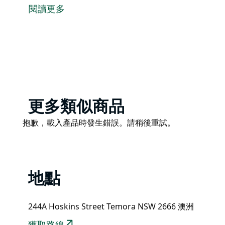
提供早茶、午餐和下午茶餐飲選擇，確保在任何場合都
閱讀更多
微笑送上優質咖啡！
Product
更多類似商品
List
Product
抱歉，載入產品時發生錯誤。請稍後重試。
List
地點
244A Hoskins Street Temora NSW 2666 澳洲