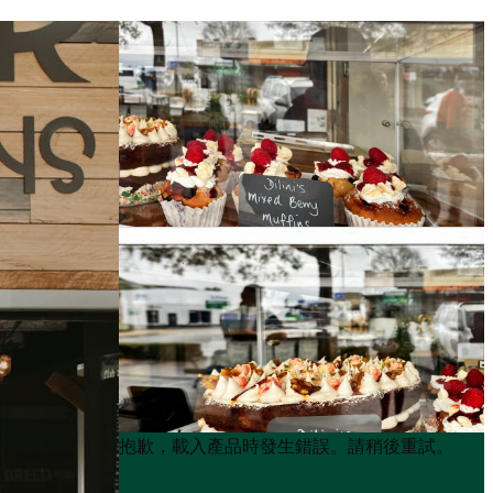
Product
Product
抱歉，載入產品時發生錯誤。請稍後重試。
List
List