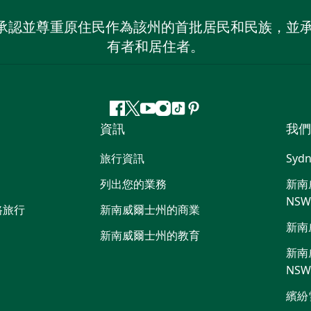
 NSW）承認並尊重原住民作為該州的首批居民和民族
有者和居住者。
Facebook
嘰
Youtube
Instagram
抖
Pinterest
資訊
我們
嘰
音
喳
旅行資訊
Sydn
喳
列出您的業務
新南威
NS
路旅行
新南威爾士州的商業
新南
新南威爾士州的教育
新南威
NS
繽紛