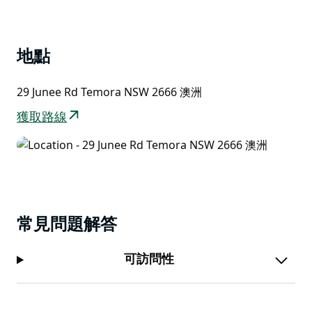
域，將多種文化、歷史和社會元素融合於同一屋簷下。
List
他們的展覽策劃嚴謹而用心，包括以尊重的方式展現維拉
朱里文化和歷史的「威洛角」。該區域由100多名充滿熱
地點
情的志工運營，他們的熱情和淵博的知識營造出溫馨而個
性化的體驗，這是大型機構往往缺乏的。
29 Junee Rd Temora NSW 2666 澳洲
獲取路線
常見問題解答
可訪問性