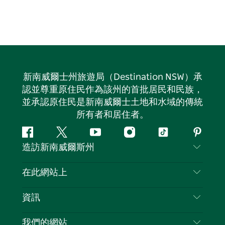
新南威爾士州旅遊局（Destination NSW）承
認並尊重原住民作為該州的首批居民和民族，
並承認原住民是新南威爾士土地和水域的傳統
所有者和居住者。
Facebook
嘰
Youtube
Instagram
抖
Pintere
造訪新南威爾斯州
嘰
音
喳
聯絡我們
在此網站上
喳
免責聲明
目的地
資訊
隱私
要做的事情
旅行資訊
Cookie 通知
我們的網站