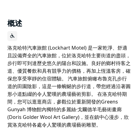
概述
洛克哈特汽車旅館 (Lockhart Motel) 是一家乾淨、舒適
且設備齊全的汽車旅館，位於洛克哈特主要街道的盡頭，
步行即可到達歷史悠久的陽台和設施。良好的鄉村待客之
道、優質餐飲和具有競爭力的價格，再加上恆溫客房，確
保您享受寧靜的住宿體驗。 汽車旅館俯瞰布魯克孔步行
道的田園陰影，這是一條蜿蜒的步行道，帶您經過沿著圓
形小道點綴的令人驚嘆的農場藝術剪影。 在洛克哈特期
間，您可以逛逛商店，參觀位於重新開發的Greens
Gunyah 博物館內獨特的多麗絲·戈爾德羊毛藝術畫廊
(Doris Golder Wool Art Gallery)，並在鎮中心漫步，欣
賞洛克哈特各處令人驚嘆的農場藝術雕塑。
洛克哈特汽車旅館 (Lockhart Motel) 是一家乾淨、舒適