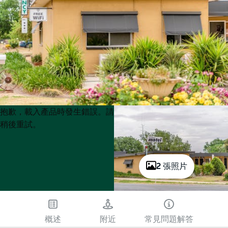
Product
Product
抱歉，載入產品時發生錯誤。請
List
List
稍後重試。
2 張照片
概述
附近
常見問題解答