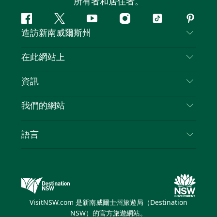
所有者和居住者。
Facebook
嘰
Youtube
Instagram
抖
Pintere
造訪新南威爾斯州
嘰
音
喳
聯絡我們
在此網站上
喳
免責聲明
目的地
資訊
隱私
要做的事情
旅行資訊
Cookie 通知
我們的網站
新南威爾士州公路旅行
列出您的業務
使用條款
Sydney.com
活動
語言
新南威爾士州的商業
新南威爾士州旅遊局（Destination NSW）企業網
住宿
新南威爾士州的教育
站
優惠訊息
新南威爾士州商務活動
新南威爾士州旅遊局（Destination NSW）媒體中
VisitNSW.com 是新南威爾士州旅遊局（Destination
心
NSW）的官方旅遊網站。