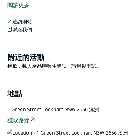
且設備齊全的汽車旅館，位於洛克哈特主要街道的盡頭，
閱讀更多
步行即可到達歷史悠久的陽台和設施。良好的鄉村待客之
道、優質餐飲和具有競爭力的價格，再加上恆溫客房，確
造訪網站
保您享受寧靜的住宿體驗。
聯絡我們
汽車旅館俯瞰布魯克孔步行道的田園陰影，這是一條蜿蜒
的步行道，帶您經過沿著圓形小道點綴的令人驚嘆的農場
藝術剪影。
Product
附近的活動
在洛克哈特期間，您可以逛逛商店，參觀位於重新開發的
List
Product
抱歉，載入產品時發生錯誤。請稍後重試。
Greens Gunyah 博物館內獨特的多麗絲·戈爾德羊毛藝術
List
畫廊(Doris Golder Wool Art Gallery)，並在鎮中心漫
步，欣賞洛克哈特各處令人驚嘆的農場藝術雕塑。
地點
1 Green Street Lockhart NSW 2656 澳洲
獲取路線