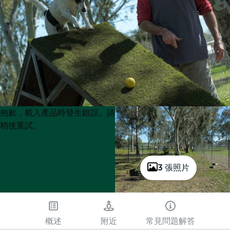
Product
Product
抱歉，載入產品時發生錯誤。請
List
List
稍後重試。
3 張照片
概述
附近
常見問題解答