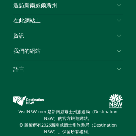
造訪新南威爾斯州
嘰
音
喳
聯絡我們
在此網站上
喳
免責聲明
目的地
資訊
隱私
要做的事情
旅行資訊
Cookie 通知
我們的網站
新南威爾士州公路旅行
列出您的業務
使用條款
Sydney.com
活動
語言
新南威爾士州的商業
新南威爾士州旅遊局（Destination NSW）企業網
住宿
新南威爾士州的教育
站
優惠訊息
新南威爾士州商務活動
新南威爾士州旅遊局（Destination NSW）媒體中
VisitNSW.com 是新南威爾士州旅遊局（Destination
心
NSW）的官方旅遊網站。
繽紛雪梨燈光音樂節
© 版權所有
2026
新南威爾士州旅遊局（Destination
NSW）。保留所有權利。