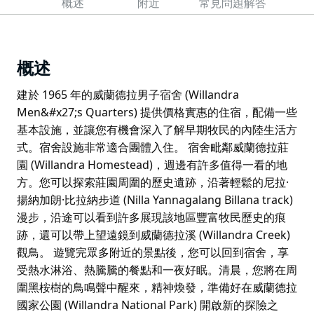
概述
附近
常見問題解答
概述
建於 1965 年的威蘭德拉男子宿舍 (Willandra
Men&#x27;s Quarters) 提供價格實惠的住宿，配備一些
基本設施，並讓您有機會深入了解早期牧民的內陸生活方
式。宿舍設施非常適合團體入住。 宿舍毗鄰威蘭德拉莊
園 (Willandra Homestead)，週邊有許多值得一看的地
方。您可以探索莊園周圍的歷史遺跡，沿著輕鬆的尼拉·
揚納加朗·比拉納步道 (Nilla Yannagalang Billana track)
漫步，沿途可以看到許多展現該地區豐富牧民歷史的痕
跡，還可以帶上望遠鏡到威蘭德拉溪 (Willandra Creek)
觀鳥。 遊覽完眾多附近的景點後，您可以回到宿舍，享
受熱水淋浴、熱騰騰的餐點和一夜好眠。清晨，您將在周
圍黑桉樹的鳥鳴聲中醒來，精神煥發，準備好在威蘭德拉
國家公園 (Willandra National Park) 開啟新的探險之