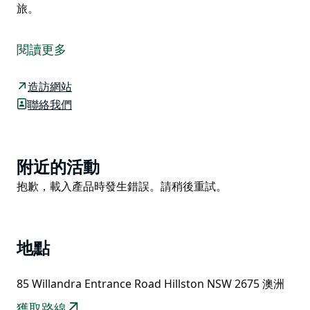
旅。
建於 1965 年的威蘭德拉男子宿舍 (Willandra Men's
Quarters) 提供價格實惠的住宿，配備一些基本設施，並
閱讀更多
讓您有機會深入了解早期牧民的內陸生活方式。宿舍設施
非常適合團體入住。
造訪網站
宿舍毗鄰威蘭德拉莊園 (Willandra Homestead)，週邊
聯絡我們
有許多值得一看的地方。您可以探索莊園周圍的歷史遺
跡，沿著輕鬆的尼拉·揚納加朗·比拉納步道 (Nilla
Yannagalang Billana track) 漫步，沿途可以看到許多展
Product
附近的活動
現該地區豐富牧民歷史的痕跡，還可以帶上望遠鏡到威蘭
List
Product
抱歉，載入產品時發生錯誤。請稍後重試。
德拉溪 (Willandra Creek) 觀鳥。
List
遊覽完眾多附近的景點後，您可以回到宿舍，享受熱水淋
浴、熱騰騰的餐點和一夜好眠。清晨，您將在周圍黑桉樹
的鳥鳴聲中醒來，精神煥發，準備好在威蘭德拉國家公園
地點
(Willandra National Park) 開啟新的探險之旅。
85 Willandra Entrance Road Hillston NSW 2675 澳洲
獲取路線