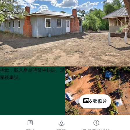
Product
Product
抱歉，載入產品時發生錯誤。請
List
List
稍後重試。
6 張照片