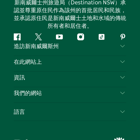
新南威爾士州旅遊局（Destination NSW）承
認並尊重原住民作為該州的首批居民和民族，
並承認原住民是新南威爾士土地和水域的傳統
所有者和居住者。
Facebook
嘰
Youtube
Instagram
抖
Pintere
造訪新南威爾斯州
嘰
音
喳
聯絡我們
在此網站上
喳
免責聲明
目的地
資訊
隱私
要做的事情
旅行資訊
Cookie 通知
我們的網站
新南威爾士州公路旅行
列出您的業務
使用條款
Sydney.com
活動
語言
新南威爾士州的商業
新南威爾士州旅遊局（Destination NSW）企業網
住宿
新南威爾士州的教育
站
優惠訊息
新南威爾士州商務活動