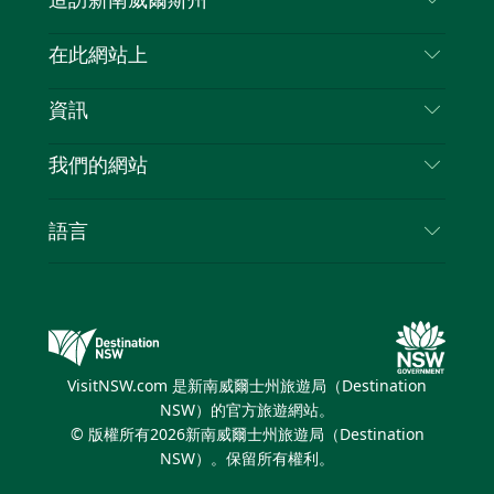
造訪新南威爾斯州
嘰
音
喳
聯絡我們
在此網站上
喳
免責聲明
目的地
資訊
隱私
要做的事情
旅行資訊
Cookie 通知
我們的網站
新南威爾士州公路旅行
列出您的業務
使用條款
Sydney.com
活動
語言
新南威爾士州的商業
新南威爾士州旅遊局（Destination NSW）企業網
住宿
新南威爾士州的教育
站
優惠訊息
新南威爾士州商務活動
新南威爾士州旅遊局（Destination NSW）媒體中
VisitNSW.com 是新南威爾士州旅遊局（Destination
心
NSW）的官方旅遊網站。
繽紛雪梨燈光音樂節
© 版權所有
2026
新南威爾士州旅遊局（Destination
NSW）。保留所有權利。