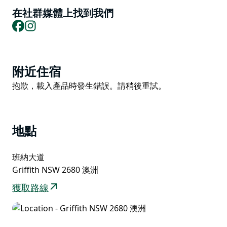
在社群媒體上找到我們
Facebook
Instagram
Product
附近住宿
List
Product
抱歉，載入產品時發生錯誤。請稍後重試。
List
地點
班納大道
Griffith NSW 2680 澳洲
獲取路線