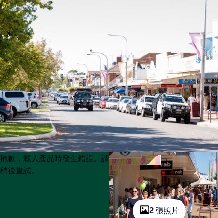
Product
Product
抱歉，載入產品時發生錯誤。請
List
List
稍後重試。
2 張照片