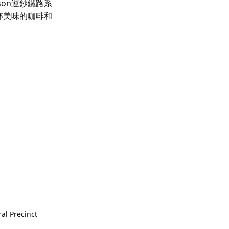
on運鈔鐵路系
杯美味的咖啡和
ral Precinct