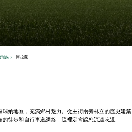
福瑞納
庫拉蒙
福瑞納地區，充滿鄉村魅力。從主街兩旁林立的歷史建築
布的徒步和自行車道網絡，這裡定會讓您流連忘返。