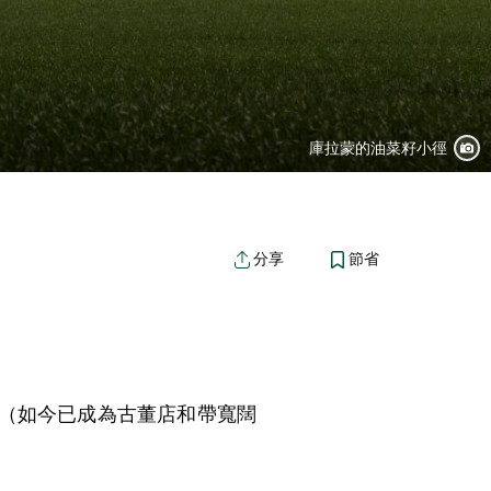
庫拉蒙的油菜籽小徑
節省
分享
（如今已成為古董店和帶寬闊