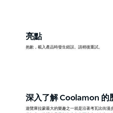
亮點
抱歉，載入產品時發生錯誤。請稍後重試。
深入了解 Coolamon 
遊覽庫拉蒙最大的樂趣之一就是沿著考瓦比街漫