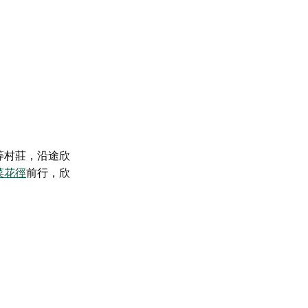
等村莊，沿途欣
菜花徑
前行，欣