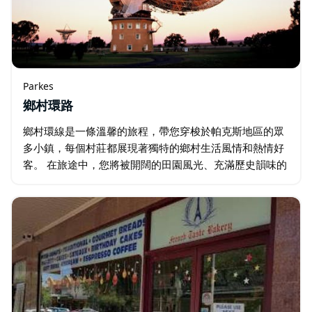
Parkes
鄉村環路
鄉村環線是一條溫馨的旅程，帶您穿梭於帕克斯地區的眾
多小鎮，每個村莊都展現著獨特的鄉村生活風情和熱情好
客。 在旅途中，您將被開闊的田園風光、充滿歷史韻味的
街道和寧靜祥和的鄉村生活所環繞。 這條環線誠摯邀請您
駐足停留，與友善的當地居民交流…