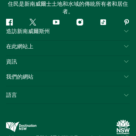
住民是新南威爾士土地和水域的傳統所有者和居住
者。
Facebook
嘰
Youtube
Instagram
抖
Pint
造訪新南威爾斯州
嘰
音
喳
聯絡我們
在此網站上
喳
免責聲明
目的地
資訊
隱私
要做的事情
旅行資訊
Cookie 通知
我們的網站
新南威爾士州公路旅行
列出您的業務
使用條款
Sydney.com
活動
語言
新南威爾士州的商業
新南威爾士州旅遊局（Destination NSW）企業網站
住宿
新南威爾士州的教育
新南威爾士州商務活動
優惠訊息
新南威爾士州旅遊局（Destination NSW）媒體中心
繽紛雪梨燈光音樂節