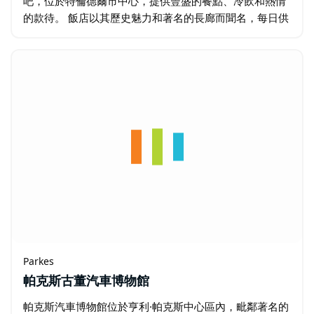
吧，位於特倫德爾市中心，提供豐盛的餐點、冷飲和熱情
的款待。 飯店以其歷史魅力和著名的長廊而聞名，每日供
應新鮮的自製披薩，並設有溫馨的酒吧、寬敞的啤酒花園
和定期的現場娛樂表演…
Parkes
帕克斯古董汽車博物館
帕克斯汽車博物館位於亨利·帕克斯中心區內，毗鄰著名的