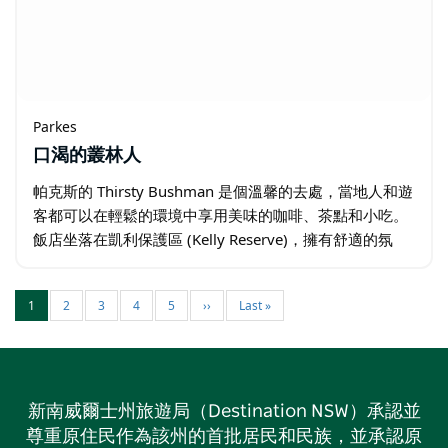
Parkes
口渴的叢林人
帕克斯的 Thirsty Bushman 是個溫馨的去處，當地人和遊
客都可以在輕鬆的環境中享用美味的咖啡、茶點和小吃。
飯店坐落在凱利保護區 (Kelly Reserve)，擁有舒適的氛
圍，是您放鬆身心的完美選擇…
1
2
3
4
5
››
Last »
新南威爾士州旅遊局（Destination NSW）承認並
尊重原住民作為該州的首批居民和民族，並承認原