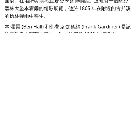
面貌。在
福布斯與地區歷史學會博物館
。這裡有一個關於
叢林大盜本霍爾的精彩展覽，他於 1865 年在附近的古邦溪
的槍林彈雨中喪生。
本·霍爾 (Ben Hall) 和弗蘭克·加德納 (Frank Gardiner) 是該
地區最臭名昭著的叢林大盜，他們是 1862 年護送岩
(Escort Rock) 搶劫案的兇手。這是澳洲最大的黃金搶劫
案，該團在尤戈拉 (Eugowra) 附近伏擊了福布斯-奧蘭治
(Forbes-Orange) 黃金護送馬車。
福布斯旅客資訊中心
位
於被列入遺產名錄的火車站內，還設有一間 Ben Hall 探索
室。
這裡有更多殖民時期的建築
福布斯文化遺產步行街
其中包
括維多利亞公園，查爾斯王子於 1994 年在那裡栽種了一棵
榆樹。福布斯的許多歷史建築都出現在電影《The Dish》
中，這是一部關於
CSIRO 帕克斯射電望遠鏡
在 1969 年登
月中發揮了作用。