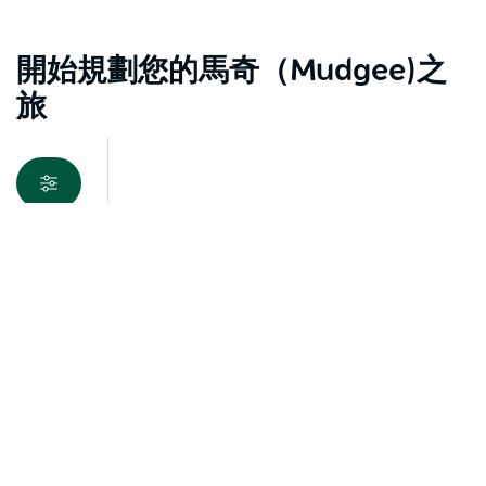
開始規劃您的馬奇（Mudgee)之
旅
地圖視圖
抱歉，載入產品時發生錯誤。請稍後重試。
馬奇（Mudgee)及週邊地區旅遊指南