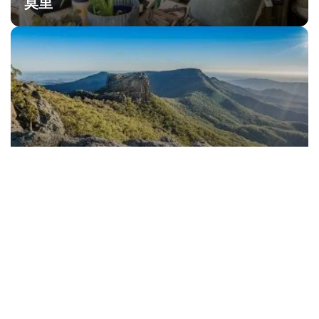
莫里
納拉布里
亮點