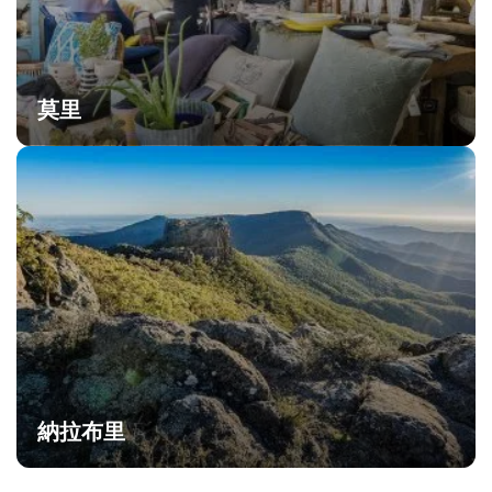
莫里
納拉布里