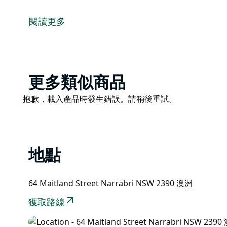
On Lee餐廳服務納拉布里社區數十年，是當地備受喜
餐廳提供優質中式菜餚，是您與親朋好友輕鬆小聚或享
閱讀更多
鬆滿足您的各種用餐需求。
Product
更多類似商品
List
Product
抱歉，載入產品時發生錯誤。請稍後重試。
List
地點
64 Maitland Street Narrabri NSW 2390 澳洲
獲取路線