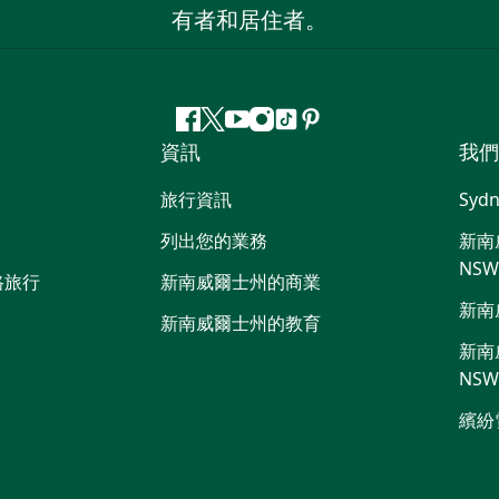
有者和居住者。
Facebook
嘰
Youtube
Instagram
抖
Pinterest
資訊
我們
嘰
音
喳
旅行資訊
Sydn
喳
列出您的業務
新南威
NS
路旅行
新南威爾士州的商業
新南
新南威爾士州的教育
新南威
NS
繽紛