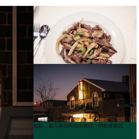
Product
Product
抱歉，載入產品時發生錯誤。請稍後重試。
List
List