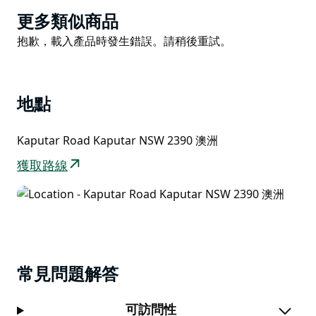
被標記。然而，通往 Kurrawonga Falls 的 450 米陡峭的
Product
更多類似商品
小徑並非如此，因此您需要睜大眼睛，看看瀑布上方一直
List
Product
抱歉，載入產品時發生錯誤。請稍後重試。
延伸到 Horsearm Creek 的柵欄。
List
在銀頂樹皮、山膠和粗皮蘋果的林地中享受觀鳥的樂趣。
您可能想在歷史悠久的小屋附近休息和露營，因為這條賽
道非常陡峭和困難。
地點
Kaputar Road Kaputar NSW 2390 澳洲
獲取路線
常見問題解答
可訪問性