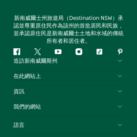
新南威爾士州旅遊局（Destination NSW）承
認並尊重原住民作為該州的首批居民和民族，
並承認原住民是新南威爾士土地和水域的傳統
所有者和居住者。
Facebook
嘰
Youtube
Instagram
抖
Pintere
造訪新南威爾斯州
嘰
音
喳
聯絡我們
在此網站上
喳
免責聲明
目的地
資訊
隱私
要做的事情
旅行資訊
Cookie 通知
我們的網站
新南威爾士州公路旅行
列出您的業務
使用條款
Sydney.com
活動
語言
新南威爾士州的商業
新南威爾士州旅遊局（Destination NSW）企業網
住宿