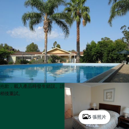
Product
Product
抱歉，載入產品時發生錯誤。請
List
List
稍後重試。
5 張照片