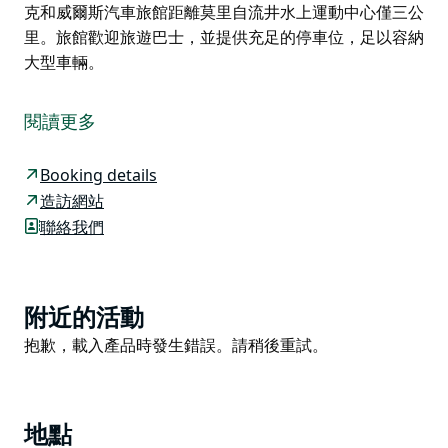
克和威爾斯汽車旅館距離莫里自流井水上運動中心僅三公
里。旅館歡迎旅遊巴士，並提供充足的停車位，足以容納
大型車輛。
莫里（Moree）素有「平原之傲」的美譽，這裡精彩紛
呈，值得您花上幾天時間細細品味。伯克和威爾斯汽車旅
閱讀更多
館（Burke and Wills Motor Inn）可滿足您的一切住宿
需求。旅館坐落於小鎮郊外，佔地六英畝，與莫里賽馬場
Booking details
隔街相望。旅館內設有20公尺長的標準泳池，周圍環繞
造訪網站
著熱帶植物、鬱鬱蔥蔥的花園、燒烤區和一個美麗的涼
聯絡我們
棚。
結束一天的探索之旅後，您可以前往莫里首屈一指的餐廳
「探險家餐廳」（The Explorers）享用美味佳餚，然後
Product
附近的活動
回到旅館精心翻新、舒適宜人的客房休息。
List
Product
抱歉，載入產品時發生錯誤。請稍後重試。
伯克和威爾斯汽車旅館距離莫里自流井水上運動中心僅三
List
公里。旅館歡迎旅遊巴士，並提供充足的停車位，足以容
納大型車輛。
地點