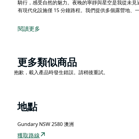
騎行，感受自然的魅力。夜晚的寧靜與星空是我從未見
有現代化設施僅 15 分鐘路程。我們提供多個露營地、
這是由 Hipcamp 提供的住宿，以下是房東提供的服務
這裡環境寧靜，樹木繁茂，水道潺潺，野生動物種類繁
閱讀更多
的鳥類。這裡地形多樣，探索選擇豐富。您可以徒步穿
索經過清理的小徑，體驗美麗的叢林漫步或騎行，感受
令人嘆為觀止。而且，距離您可能需要的所有現代化設施
木屋和一個大型帳篷。
Product
更多類似商品
List
Product
抱歉，載入產品時發生錯誤。請稍後重試。
List
地點
Gundary NSW 2580 澳洲
獲取路線