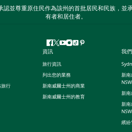
 NSW）承認並尊重原住民作為該州的首批居民和民族
有者和居住者。
Facebook
嘰
Youtube
Instagram
抖
Pinterest
資訊
我們
嘰
音
喳
旅行資訊
Sydn
喳
列出您的業務
新南威
NS
路旅行
新南威爾士州的商業
新南
新南威爾士州的教育
新南威
NS
繽紛