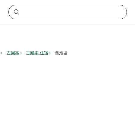
古爾本
古爾本 住宿
舊池塘