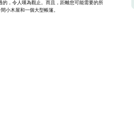
過的，令人嘆為觀止。而且，距離您可能需要的所
一間小木屋和一個大型帳篷。
資訊。
多，如鹿、袋鼠、黑鳳頭鸚鵡、蝴蝶以及眾多美麗
越陡峭的山地，漫步於眾多池塘和水道之間，或探
自然的魅力。夜晚的寧靜與星空是我從未見過的，
僅 15 分鐘路程。我們提供多個露營地、一間小