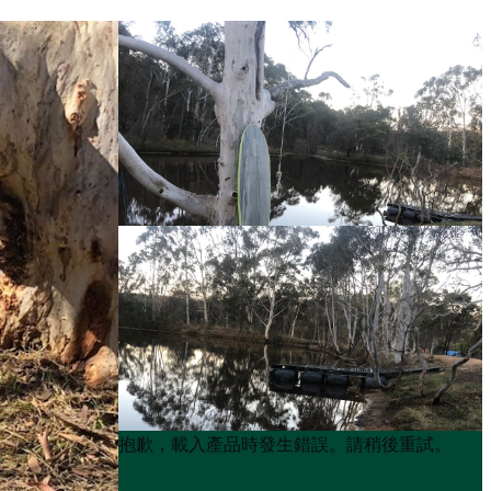
Product
Product
抱歉，載入產品時發生錯誤。請稍後重試。
List
List