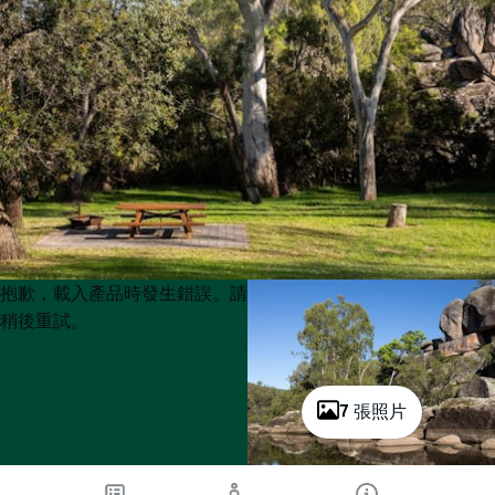
Product
Product
抱歉，載入產品時發生錯誤。請
List
List
稍後重試。
7 張照片