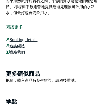
的小海灘藏身於岩石之間，平靜的河水是暢遊的理想選
擇。 檸檬樹平原露營地提供經過處理後可飲用的水箱
水，但最好也自備飲用水。
檸檬樹平原露營地坐落在塞文河畔一片廣闊的草地上，是
您探索奎安巴爾國家公園偏遠景點的理想下榻之處。這裡
閱讀更多
有充足的桌椅和木柴燒烤架，您可以帶上野餐籃悠閒地享
用午餐，也可以搭起帳篷，來一次週末短途旅行，盡情欣
Booking details
賞柏樹林和豐富的野生動物。
造訪網站
露營地步行即可輕鬆抵達釣魚、游泳和徒步旅行的場所，
聯絡我們
還有許多觀鳥的好去處——您甚至可能看到楔尾鷹在您的
營地上空盤旋。如果您想要更私密的空間，可以穿上登山
靴，沿著「交會點步道」（Junction Walk）前進。這條
Product
更多類似商品
四公里長的步道從露營地出發，通往塞文河和麥金泰爾河
List
Product
抱歉，載入產品時發生錯誤。請稍後重試。
的交匯處。幾個隱藏的小海灘藏身於岩石之間，平靜的河
List
水是暢遊的理想選擇。
檸檬樹平原露營地提供經過處理後可飲用的水箱水，但最
好也自備飲用水。
地點