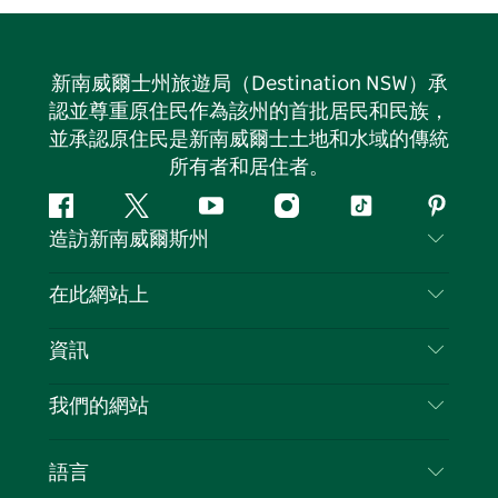
新南威爾士州旅遊局（Destination NSW）承
認並尊重原住民作為該州的首批居民和民族，
並承認原住民是新南威爾士土地和水域的傳統
所有者和居住者。
Facebook
嘰
Youtube
Instagram
抖
Pintere
造訪新南威爾斯州
嘰
音
喳
聯絡我們
在此網站上
喳
免責聲明
目的地
資訊
隱私
要做的事情
旅行資訊
Cookie 通知
我們的網站
新南威爾士州公路旅行
列出您的業務
使用條款
Sydney.com
活動
語言
新南威爾士州的商業
新南威爾士州旅遊局（Destination NSW）企業網