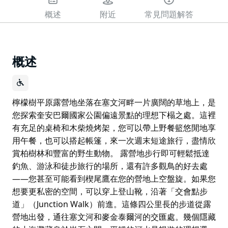
概述
附近
常見問題解答
概述
檸檬樹平原露營地坐落在塞文河畔一片廣闊的草地上，是
您探索奎安巴爾國家公園偏遠景點的理想下榻之處。這裡
有充足的桌椅和木柴燒烤架，您可以帶上野餐籃悠閒地享
用午餐，也可以搭起帳篷，來一次週末短途旅行，盡情欣
賞柏樹林和豐富的野生動物。 露營地步行即可輕鬆抵達
釣魚、游泳和徒步旅行的場所，還有許多觀鳥的好去處
——您甚至可能看到楔尾鷹在您的營地上空盤旋。如果您
想要更私密的空間，可以穿上登山靴，沿著「交會點步
道」（Junction Walk）前進。這條四公里長的步道從露
營地出發，通往塞文河和麥金泰爾河的交匯處。幾個隱藏