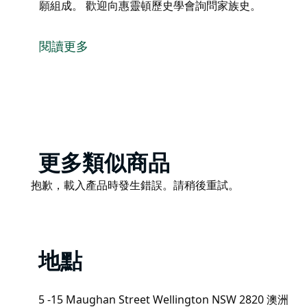
願組成。 歡迎向惠靈頓歷史學會詢問家族史。
惠靈頓博物館收藏了一系列歷史文物，追溯了從 1830
覽。
閱讀更多
博物館位於惠靈頓 Warne 街和 Percy 街拐角處的前
搬遷至 Maughan 街和 Percy 街拐角處的舊警察局。
博物館的工作人員由惠靈頓歷史協會的成員自願組成。
歡迎向惠靈頓歷史學會詢問家族史。
Product
更多類似商品
List
Product
抱歉，載入產品時發生錯誤。請稍後重試。
List
地點
5 -15 Maughan Street Wellington NSW 2820 澳洲