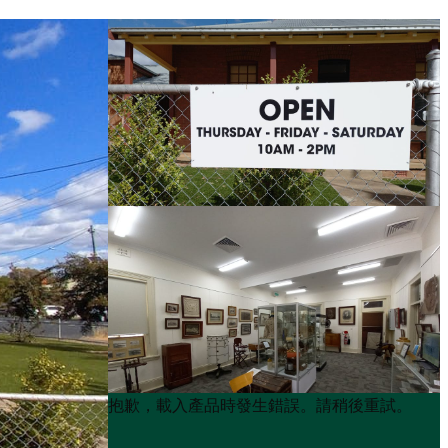
Product
Product
抱歉，載入產品時發生錯誤。請稍後重試。
List
List