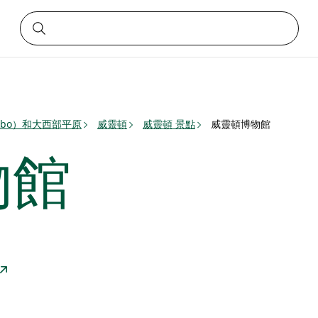
bbo）和大西部平原
威靈頓
威靈頓 景點
威靈頓博物館
物館