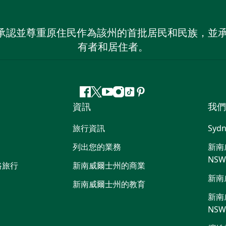
 NSW）承認並尊重原住民作為該州的首批居民和民族
有者和居住者。
Facebook
嘰
Youtube
Instagram
抖
Pinterest
資訊
我們
嘰
音
喳
旅行資訊
Sydn
喳
列出您的業務
新南威
NS
路旅行
新南威爾士州的商業
新南
新南威爾士州的教育
新南威
NS