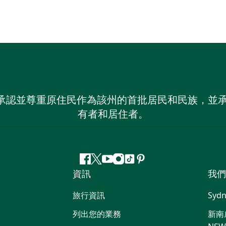
 NSW）承認並尊重原住民作為該州的首批居民和民族
有者和居住者。
Facebook
嘰
Youtube
Instagram
抖
Pinterest
資訊
我們
嘰
音
喳
旅行資訊
Sydn
喳
列出您的業務
新南威