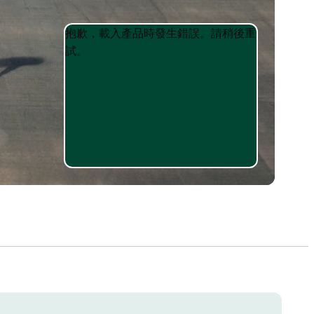
Product
Product
抱歉，載入產品時發生錯誤。請稍後重
List
List
試。