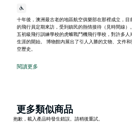
十年後，澳洲最古老的地區航空俱樂部在那裡成立，目前仍活躍
的飛行員定期來訪，受到鎮民的熱情接待（見時間線）
五初級飛行訓練學校的虎蛾戰鬥機飛行學校，對許多人來
生涯的開始。 博物館內展出了引人入勝的文物、文件
空歷史。
十年後，澳洲最古老的地區航空俱樂部在那裡成立，目前仍活躍
的飛行員定期來訪，受到鎮民的熱情接待（見時間線）
閱讀更多
第二次世界大戰的老兵們知道納羅明是因為第五初級飛
說，例如羅登·米德爾頓 VC，這是他們軍事飛行生涯的
博物館內展出了引人入勝的文物、文件和照片，講述了
Product
更多類似商品
List
Product
抱歉，載入產品時發生錯誤。請稍後重試。
List