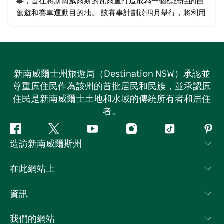
事，旨在將新南威爾斯的瓦爾查打造成為一個標誌性的自
駕遊和賽車運動目的地。 該賽事計劃於四月舉行，將利用
雷霆之路 (Thunderbolts Way) 的一段 22 公里路段，並以
高性能的…
新南威爾士州旅遊局（Destination NSW）承認並
尊重原住民作為該州的首批居民和民族，並承認原
住民是新南威爾士土地和水域的傳統所有者和居住
者。
Facebook
嘰
Youtube
Instagram
抖
Pint
造訪新南威爾斯州
嘰
音
喳
聯絡我們
在此網站上
喳
免責聲明
目的地
資訊
隱私
要做的事情
旅行資訊
Cookie 通知
我們的網站