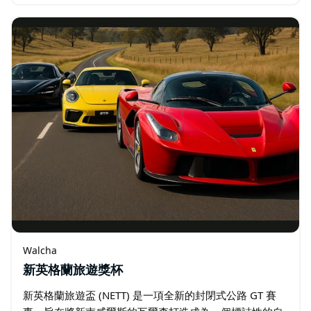
競技表演、伐木、家禽以及犬類和寵物。 您還可以欣賞才
華橫溢的藝術社區帶來的高品質藝術和攝影作品—…
Walcha
新英格蘭旅遊獎杯
新英格蘭旅遊盃 (NETT) 是一項全新的封閉式公路 GT 賽