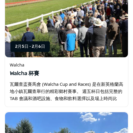
2月5日
-
2月6日
Walcha
Walcha 杯賽
瓦爾查盃賽馬會 (Walcha Cup and Races) 是在新英格蘭高
地小鎮瓦爾查舉行的精彩鄉村賽事。 週五杯日包括完整的
TAB 會議和酒吧設施、食物和飲料選擇以及場上時尚比
賽。 週六是家庭日，免費入場、臉部彩繪、跳躍城堡、冰
淇淋…