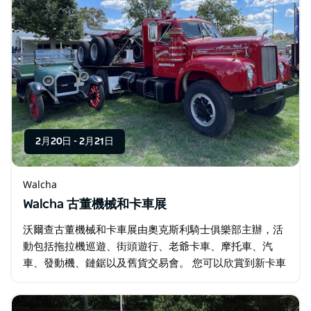
2月20日
-
2月21日
Walcha
Walcha 古董機械和卡車展
沃爾查古董機械和卡車展由奧克斯利騎士俱樂部主辦，活
動包括拖拉機巡遊、街頭遊行、老爺卡車、摩托車、汽
車、發動機、鏈鋸以及舊貨交易會。 您可以欣賞到新卡車
和林業機械，逛逛市集攤位，參與舊貨交易，品嚐美食，
還可以在兒童樂園玩耍。 這將是一個充滿樂趣的週末…