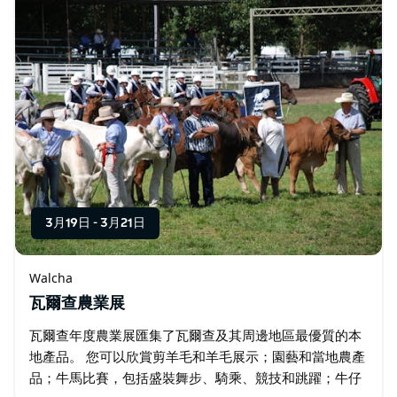
3月19日
-
3月21日
Walcha
瓦爾查農業展
瓦爾查年度農業展匯集了瓦爾查及其周邊地區最優質的本
地產品。 您可以欣賞剪羊毛和羊毛展示；園藝和當地農產
品；牛馬比賽，包括盛裝舞步、騎乘、競技和跳躍；牛仔