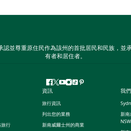
 NSW）承認並尊重原住民作為該州的首批居民和民族
有者和居住者。
Facebook
嘰
Youtube
Instagram
抖
Pinterest
資訊
我們
嘰
音
喳
旅行資訊
Sydn
喳
列出您的業務
新南威
NS
路旅行
新南威爾士州的商業