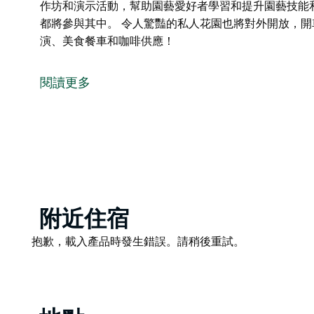
作坊和演示活動，幫助園藝愛好者學習和提升園藝技能
都將參與其中。 令人驚豔的私人花園也將對外開放，
演、美食餐車和咖啡供應！
新英格蘭花園節 (NEGF) 將在阿米代爾賽馬場舉行
區的各個城鎮舉行。
閱讀更多
花園節涵蓋了園藝愛好者們喜愛的所有園藝活動。琳瑯
產品、花園雕塑以及園藝愛好者夢寐以求的一切——甚
屆時也將舉辦工作坊和演示活動，幫助園藝愛好者學習
會，許多當地組織都將參與其中。
令人驚豔的私人花園也將對外開放，開車即可前往。更
啡供應！
Product
附近住宿
List
Product
抱歉，載入產品時發生錯誤。請稍後重試。
List