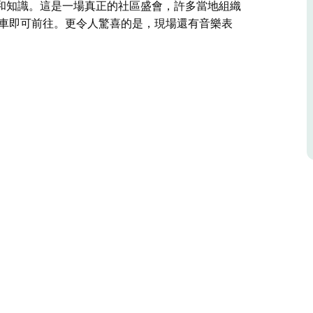
和知識。這是一場真正的社區盛會，許多當地組織
開車即可前往。更令人驚喜的是，現場還有音樂表
，同時新英格蘭開放花園之旅也將在美麗的新英格蘭地
滿目的攤位，擺滿了植物、園藝工具和設備、園藝
至更多！
和提升園藝技能和知識。這是一場真正的社區盛
令人驚喜的是，現場還有音樂表演、美食餐車和咖