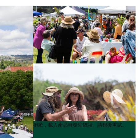
Product
Product
抱歉，載入產品時發生錯誤。請稍後重試。
List
List