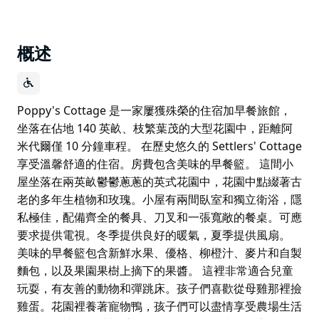
概述
Poppy's Cottage 是一家屢獲殊榮的住宿加早餐旅館，
坐落在佔地 140 英畝、枝繁葉茂的大型花園中，距離阿
米代爾僅 10 分鐘車程。 在歷史悠久的 Settlers' Cottage
享受溫馨舒適的住宿。房費包含美味的早餐籃。 這間小
屋坐落在兩英畝鬱鬱蔥蔥的英式花園中，花園中點綴著古
老的多年生植物和玫瑰。小屋有兩間臥室和獨立衛浴，隱
私極佳，配備齊全的餐具、刀叉和一張寬敞的餐桌。可應
要求提供電視。冬季提供良好的暖氣，夏季提供風扇。
美味的早餐籃包含新鮮水果、優格、柳橙汁、麥片和自製
麵包，以及果園果樹上摘下的果醬。 這裡非常適合兒童
玩耍，有友善的動物和彈跳床。孩子們喜歡從母雞那裡撿
雞蛋。花園裡養著寵物鴨，孩子們可以盡情享受農場生活