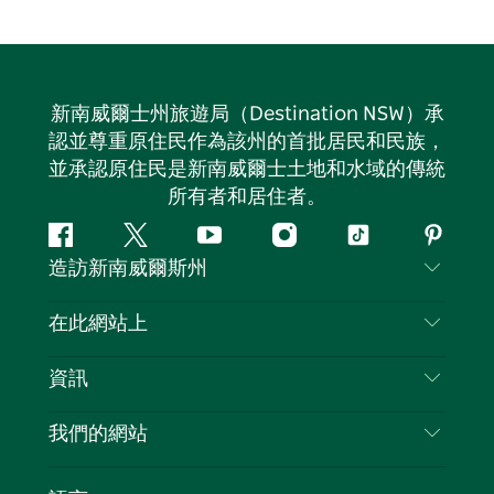
新南威爾士州旅遊局（Destination NSW）承
認並尊重原住民作為該州的首批居民和民族，
並承認原住民是新南威爾士土地和水域的傳統
所有者和居住者。
Facebook
嘰
Youtube
Instagram
抖
Pintere
造訪新南威爾斯州
嘰
音
喳
聯絡我們
在此網站上
喳
免責聲明
目的地
資訊
隱私
要做的事情
旅行資訊
Cookie 通知
我們的網站
新南威爾士州公路旅行
列出您的業務
使用條款
Sydney.com
活動