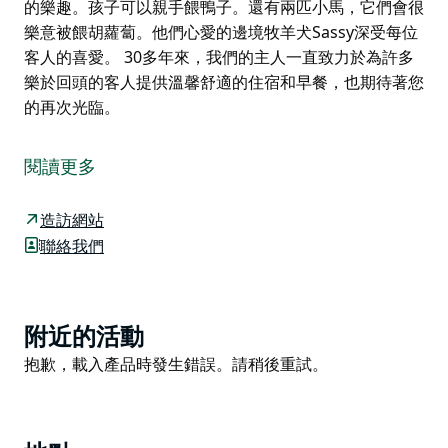
的樂趣。孩子可以親手餵鴨子。還有兩匹小馬，它們會很
樂意被餵胡蘿蔔。他們心愛的邊境牧羊犬Sassy深受每位
客人的喜愛。 30多年來，我們的主人一直致力於為許多
樂於回頭的客人提供溫馨舒適的住宿和早餐，也期待著您
的再次光臨。
Poppy's Cottage 是一家屢獲殊榮的住宿加早餐旅館，
坐落在佔地 140 英畝、枝繁葉茂的大型花園中，距離阿
閱讀更多
米代爾僅 10 分鐘車程。
在歷史悠久的 Settlers' Cottage 享受溫馨舒適的住宿。
造訪網站
房費包含美味的早餐籃。
聯絡我們
這間小屋坐落在兩英畝鬱鬱蔥蔥的英式花園中，花園中點
綴著古老的多年生植物和玫瑰。小屋有兩間臥室和獨立衛
浴，隱私極佳，配備齊全的餐具、刀叉和一張寬敞的餐
Product
附近的活動
桌。可應要求提供電視。冬季提供良好的暖氣，夏季提供
List
Product
抱歉，載入產品時發生錯誤。請稍後重試。
風扇。
List
美味的早餐籃包含新鮮水果、優格、柳橙汁、麥片和自製
麵包，以及果園果樹上摘下的果醬。