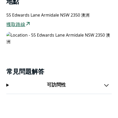
地點
這裡非常適合兒童玩耍，有友善的動物和彈跳床。孩子們
喜歡從母雞那裡撿雞蛋。花園裡養著寵物鴨，孩子們可以
55 Edwards Lane Armidale NSW 2350 澳洲
盡情享受農場生活的樂趣。孩子可以親手餵鴨子。還有兩
獲取路線
匹小馬，它們會很樂意被餵胡蘿蔔。他們心愛的邊境牧羊
犬Sassy深受每位客人的喜愛。
30多年來，我們的主人一直致力於為許多樂於回頭的客
人提供溫馨舒適的住宿和早餐，也期待著您的再次光臨。
常見問題解答
可訪問性