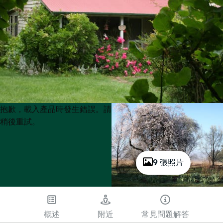
Product
Product
抱歉，載入產品時發生錯誤。請
List
List
稍後重試。
9 張照片
概述
附近
常見問題解答