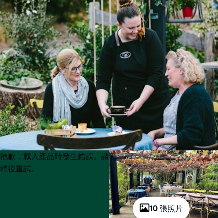
Product
Product
抱歉，載入產品時發生錯誤。請
List
List
稍後重試。
10 張照片