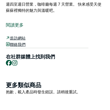
週四至週日營業，咖啡廳每週 7 天營業。 快來感受天使
蘇蘇裡獨特的魅力與溫暖吧。
Angel Sussurri 咖啡館和餐廳坐落在中央海岸腹地風景
如畫的亞拉馬隆山谷 (Yarramalong Valley)，提供令人愉
閱讀更多
悅的美食體驗，並專注於永續發展實踐。
Angel Sussurri 致力於環保運營，確保整個業務的可持
造訪網站
續實踐。作為一家家族擁有和經營的酒店，他們以提供良
聯絡我們
好的老式鄉村款待而自豪。他們使用當地時令和現場種植
的農產品，提供新鮮美味的食材。他們的手工烘焙食品和
在社群媒體上找到我們
Facebook
Instagram
起司是客人必須嘗試的當地美食。現場協調員確保婚禮和
企業活動完美無瑕，同時歡迎巴士團體和社會/特殊興趣
團體，使其成為團體聚會的完美選擇。
餐廳需預訂，餐廳週四至週日營業，咖啡廳每週 7 天營
Product
更多類似商品
業。
List
Product
抱歉，載入產品時發生錯誤。請稍後重試。
快來感受天使蘇蘇裡獨特的魅力與溫暖吧。
List