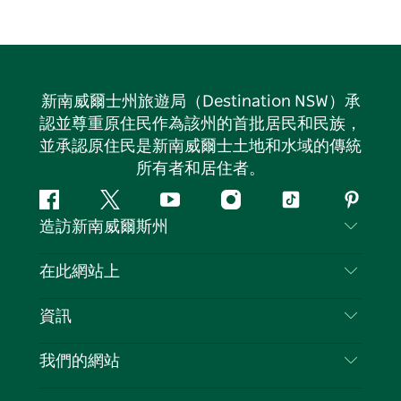
新南威爾士州旅遊局（Destination NSW）承
認並尊重原住民作為該州的首批居民和民族，
並承認原住民是新南威爾士土地和水域的傳統
所有者和居住者。
Facebook
嘰
Youtube
Instagram
抖
Pintere
造訪新南威爾斯州
嘰
音
喳
聯絡我們
在此網站上
喳
免責聲明
目的地
資訊
隱私
要做的事情
旅行資訊
Cookie 通知
我們的網站
新南威爾士州公路旅行
列出您的業務
使用條款
Sydney.com