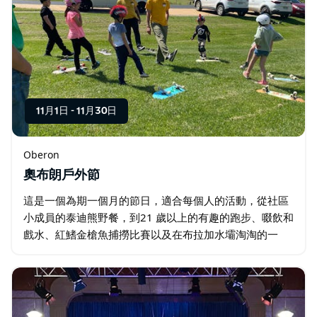
11月1日
-
11月30日
Oberon
奧布朗戶外節
這是一個為期一個月的節日，適合每個人的活動，從社區
小成員的泰迪熊野餐，到21 歲以上的有趣的跑步、啜飲和
戲水、紅鰭金槍魚捕撈比賽以及在布拉加水壩淘淘的一
天。