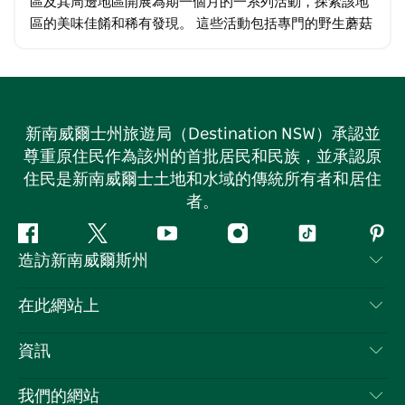
區及其周邊地區開展為期一個月的一系列活動，探索該地
區的美味佳餚和稀有發現。 這些活動包括專門的野生蘑菇
採集之旅、僻靜的森林午餐、葡萄酒之路和研討會…
新南威爾士州旅遊局（Destination NSW）承認並
尊重原住民作為該州的首批居民和民族，並承認原
住民是新南威爾士土地和水域的傳統所有者和居住
者。
Facebook
嘰
Youtube
Instagram
抖
Pint
造訪新南威爾斯州
嘰
音
喳
聯絡我們
在此網站上
喳
免責聲明
目的地
資訊
隱私
要做的事情
旅行資訊
Cookie 通知
我們的網站