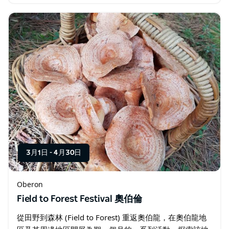
情，享受豪華四輪傳動車的舒適體驗，並盡情享受旅程的
樂趣。 您可以親自採集、採摘或拍攝野生蘑菇…
3月1日
-
4月30日
Oberon
Field to Forest Festival 奧伯倫
從田野到森林 (Field to Forest) 重返奧伯龍，在奧伯龍地