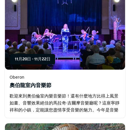
11月20日
-
11月22日
Oberon
奧伯龍室內音樂節
歡迎來到奧伯倫室內樂音樂節！還有什麼地方比得上風景
如畫、音響效果絕佳的馬拉奇·吉爾摩音樂廳呢？這座寧靜
祥和的小鎮，定能讓您盡情享受音樂的魅力。今年是音樂
節舉辦的第四年，我們將把演出場地擴展到奧伯倫的更多
場所，讓您更深入地體驗這座小鎮的風情。…