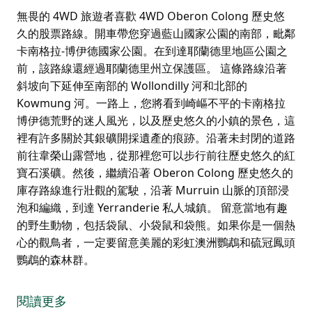
無畏的 4WD 旅遊者喜歡 4WD Oberon Colong 歷史悠
久的股票路線。開車帶您穿過藍山國家公園的南部，毗鄰
卡南格拉-博伊德國家公園。在到達耶蘭德里地區公園之
前，該路線還經過耶蘭德里州立保護區。 這條路線沿著
斜坡向下延伸至南部的 Wollondilly 河和北部的
Kowmung 河。一路上，您將看到崎嶇不平的卡南格拉
博伊德荒野的迷人風光，以及歷史悠久的小鎮的景色，這
裡有許多關於其銀礦開採遺產的痕跡。沿著未封閉的道路
前往韋榮山露營地，從那裡您可以步行前往歷史悠久的紅
寶石溪礦。然後，繼續沿著 Oberon Colong 歷史悠久的
庫存路線進行壯觀的駕駛，沿著 Murruin 山脈的頂部浸
泡和編織，到達 Yerranderie 私人城鎮。 留意當地有趣
的野生動物，包括袋鼠、小袋鼠和袋熊。如果你是一個熱
心的觀鳥者，一定要留意美麗的彩虹澳洲鸚鵡和硫冠鳳頭
鸚鵡的森林群。
無畏的 4WD 旅遊者喜歡 4WD Oberon Colong 歷史悠
久的股票路線。開車帶您穿過藍山國家公園的南部，毗鄰
閱讀更多