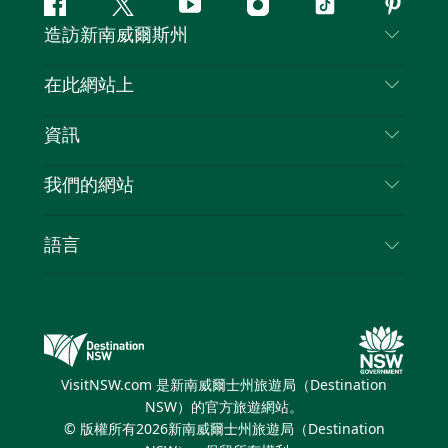
Facebook
嘰
Youtube
Instagram
抖
Pintere
造訪新南威爾斯州
嘰
音
喳
聯絡我們
在此網站上
喳
免責聲明
目的地
資訊
隱私
要做的事情
旅行資訊
Cookie 通知
我們的網站
新南威爾士州公路旅行
列出您的業務
使用條款
Sydney.com
活動
語言
新南威爾士州的商業
新南威爾士州旅遊局（Destination NSW）企業網
住宿
新南威爾士州的教育
站
優惠訊息
新南威爾士州商務活動
新南威爾士州旅遊局（Destination NSW）媒體中
VisitNSW.com 是新南威爾士州旅遊局（Destination
心
NSW）的官方旅遊網站。
繽紛雪梨燈光音樂節
© 版權所有
2026
新南威爾士州旅遊局（Destination