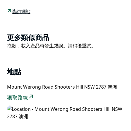
卡南格拉-博伊德國家公園。在到達耶蘭德里地區公園之
前，該路線還經過耶蘭德里州立保護區。
造訪網站
這條路線沿著斜坡向下延伸至南部的 Wollondilly 河和北
部的 Kowmung 河。一路上，您將看到崎嶇不平的卡南
格拉博伊德荒野的迷人風光，以及歷史悠久的小鎮的景
Product
更多類似商品
色，這裡有許多關於其銀礦開採遺產的痕跡。沿著未封閉
List
Product
抱歉，載入產品時發生錯誤。請稍後重試。
的道路前往韋榮山露營地，從那裡您可以步行前往歷史悠
List
久的紅寶石溪礦。然後，繼續沿著 Oberon Colong 歷史
悠久的庫存路線進行壯觀的駕駛，沿著 Murruin 山脈的
頂部浸泡和編織，到達 Yerranderie 私人城鎮。
地點
留意當地有趣的野生動物，包括袋鼠、小袋鼠和袋熊。如
果你是一個熱心的觀鳥者，一定要留意美麗的彩虹澳洲鸚
Mount Werong Road Shooters Hill NSW 2787 澳洲
鵡和硫冠鳳頭鸚鵡的森林群。
獲取路線