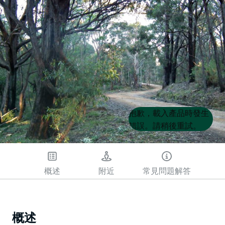
Product
Product
抱歉，載入產品時發生
List
List
錯誤。請稍後重試。
概述
附近
常見問題解答
概述